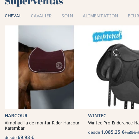
Superventas 💘
CHEVAL
CAVALIER
SOIN
ALIMENTATION
ECUR
HARCOUR
WINTEC
Almohadilla de montar Rider Harcour
Wintec Pro Endurance Ha
Karembar
1.085,25 €
1.250,
desde
69,98 €
desde