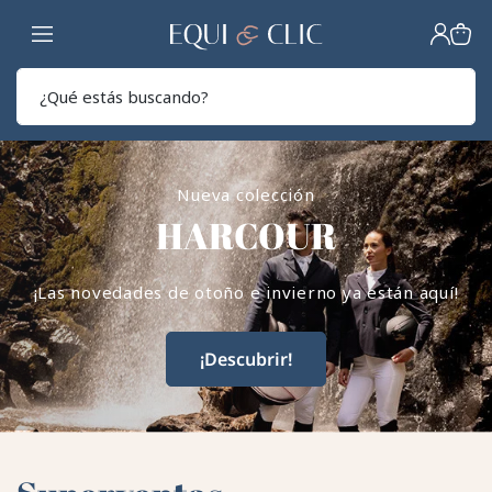
Hogar
Sear
Nueva colección
HARCOUR
¡Las novedades de otoño e invierno ya están aquí!
¡Descubrir!