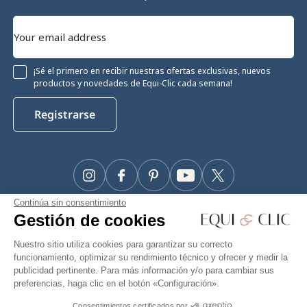
¡Sé el primero en recibir nuestras ofertas exclusivas, nuevos
productos y novedades de Equi-Clic cada semana!
Registrarse
Instagram
Facebook
Pinterest
YouTube
Twitter
Continúa sin consentimiento
#Makeyourhorseapriority
Gestión de cookies
🫶
Nuestro sitio utiliza cookies para garantizar su correcto
funcionamiento, optimizar su rendimiento técnico y ofrecer y medir la
publicidad pertinente. Para más información y/o para cambiar sus
preferencias, haga clic en el botón «Configuración».
Equiclic © 2026
Consentimientos certificados por