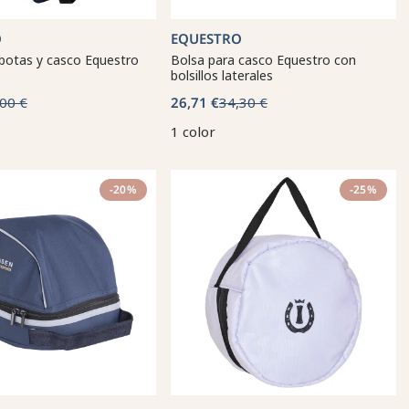
O
EQUESTRO
botas y casco Equestro
Bolsa para casco Equestro con
bolsillos laterales
00 €
26,71 €
34,30 €
1 color
-20%
-25%