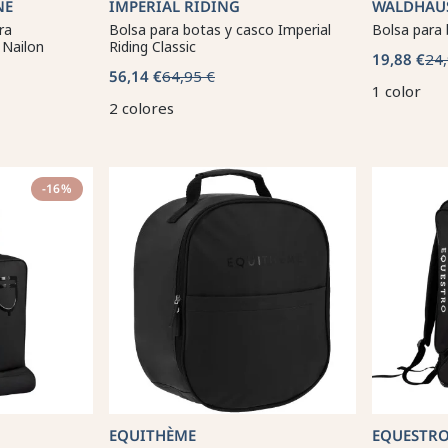
NE
IMPERIAL RIDING
WALDHAU
ra
Bolsa para botas y casco Imperial
Bolsa para
 Nailon
Riding Classic
19,88 €
24,
56,14 €
64,95 €
1 color
2 colores
-16%
EQUITHÈME
EQUESTR