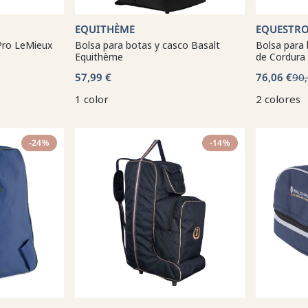
EQUITHÈME
EQUESTR
 Pro LeMieux
Bolsa para botas y casco Basalt
Bolsa para 
Equithème
de Cordura
57,99 €
76,06 €
90,
1 color
2 colores
-24%
-14%