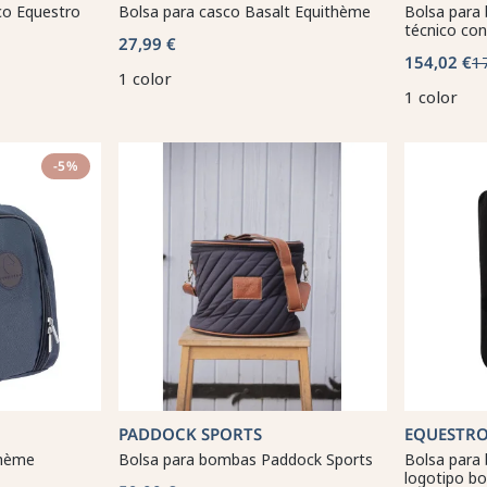
co Equestro
Bolsa para casco Basalt Equithème
Bolsa para 
técnico con
27,99 €
154,02 €
1
1 color
1 color
-5%
PADDOCK SPORTS
EQUESTR
thème
Bolsa para bombas Paddock Sports
Bolsa para 
logotipo b