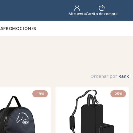
Carrito de compra
Mi cuenta
AS
PROMOCIONES
Ordenar por
Rank
-19%
-25%