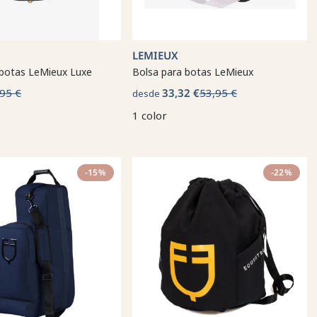
LEMIEUX
 botas LeMieux Luxe
Bolsa para botas LeMieux
95 €
33,32 €
53,95 €
desde
1 color
-15%
-22%