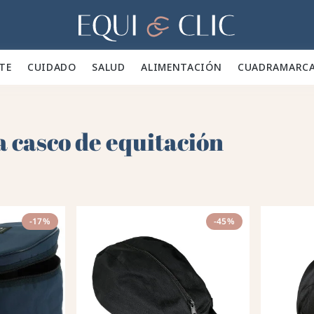
Hogar
TE 👕
CUIDADO 🪮
SALUD ✨
ALIMENTACIÓN 🥕
CUADRA
MARC
a casco de equitación
-17%
-45%