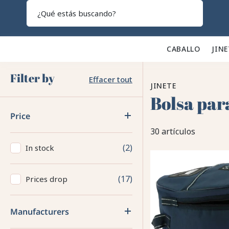
Search
CABALLO 🐎
JINE
Filter by
Effacer tout
JINETE
Bolsa par
Price
30 artículos
2
In stock
17
Prices drop
Manufacturers