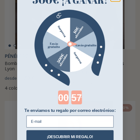
PÉNÉLOPE
PÉNÉLOPE
Bombarderos Eden por PL
Chaqueta Pénélope Azylis
Lyon
84,15 €
99,00 €
69,50 €
139,00 €
desde
2 colores
4 colores
Countdown ends in:
-20%
Te enviamos tu regalo por correo electrónico:
E-mail
¡DESCUBRIR MI REGALO!