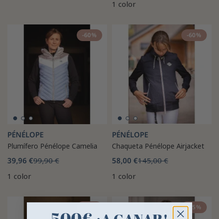
1 color
-60%
-60%
PÉNÉLOPE
PÉNÉLOPE
Plumífero Pénélope Camelia
Chaqueta Pénélope Airjacket
39,96 €
99,90 €
58,00 €
145,00 €
1 color
1 color
-50%
-15%
500€
¡A GANAR!