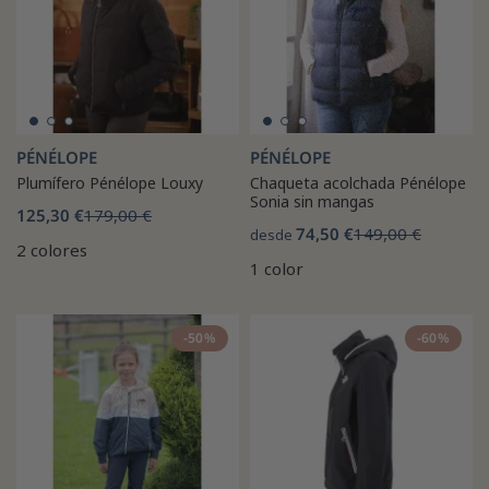
PÉNÉLOPE
PÉNÉLOPE
Plumífero Pénélope Louxy
Chaqueta acolchada Pénélope
Sonia sin mangas
125,30 €
179,00 €
74,50 €
149,00 €
desde
2 colores
1 color
-50%
-60%