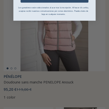
Los ganadores serán seleccionados al azar tras la inscripción. Al hacer clic arriba,
aceptas recibir nuestras comunicaciones por correo electrónico. Puedes darte de
baja en cualquier momento.
PÉNÉLOPE
Doudoune sans manche PENELOPE Anouck
95,20 €
119,00 €
1 color