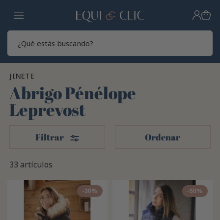
Hogar
Sear
JINETE
Abrigo Pénélope
Leprevost
Filtros
Filtrar
Ordenar
33 artículos
-30%
-50%