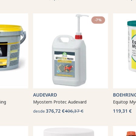
-7%
AUDEVARD
BOEHRIN
sing
Myostem Protec Audevard
Equitop My
376,72 €
406,37 €
119,31 €
desde