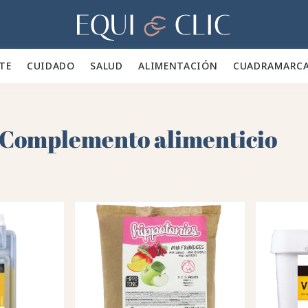
Hogar
TE 👕
CUIDADO 🪮
SALUD ✨
ALIMENTACIÓN 🥕
CUADRA
MARC
 Complemento alimenticio