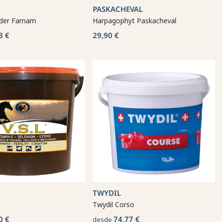
PASKACHEVAL
lder Farnam
Harpagophyt Paskacheval
3 €
29,90 €
TWYDIL
Twydil Corso
0 €
74,77 €
desde