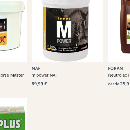
NAF
FORAN
Horse Master
m power NAF
Neutrolac 
89,99 €
25,9
desde