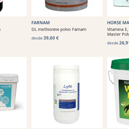
FARNAM
HORSE MA
a
DL methionine polvo Farnam
Vitamina E,
Master Pol
39,60 €
desde
26,9
desde