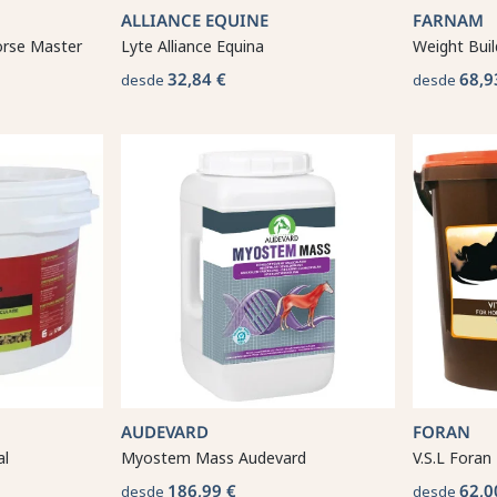
ALLIANCE EQUINE
FARNAM
orse Master
Lyte Alliance Equina
Weight Bui
32,84 €
68,9
desde
desde
AUDEVARD
FORAN
al
Myostem Mass Audevard
V.S.L Foran
186,99 €
62,0
desde
desde