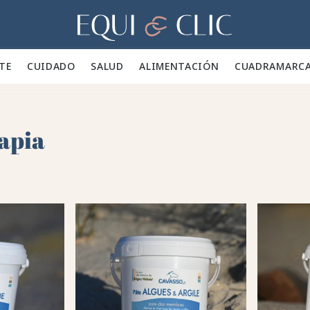
Hogar
TE 👕
CUIDADO 🪮
SALUD ✨
ALIMENTACIÓN 🥕
CUADRA
MARC
apia