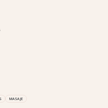
s
S
MASAJE