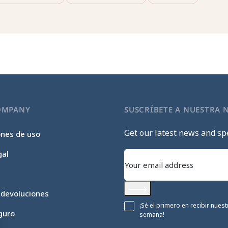
OMPANY
SUSCRÍBETE A NUESTRA 
Get our latest news and spe
ones de uso
gal
 devoluciones
Subscribe
¡Sé el primero en recibir nue
guro
semana!