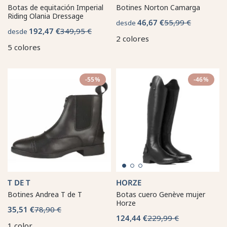
Botas de equitación Imperial
Botines Norton Camarga
Riding Olania Dressage
46,67 €
55,99 €
desde
192,47 €
349,95 €
desde
2 colores
5 colores
-55%
-46%
T DE T
HORZE
Botines Andrea T de T
Botas cuero Genève mujer
Horze
35,51 €
78,90 €
124,44 €
229,99 €
1 color