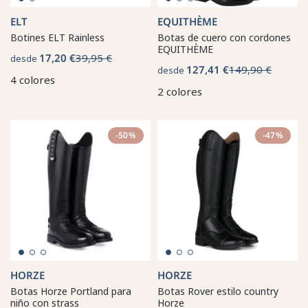
ELT
EQUITHÈME
Botines ELT Rainless
Botas de cuero con cordones
EQUITHÈME
17,20 €
39,95 €
desde
127,41 €
149,90 €
desde
4 colores
2 colores
-50%
-47%
HORZE
HORZE
Botas Horze Portland para
Botas Rover estilo country
niño con strass
Horze