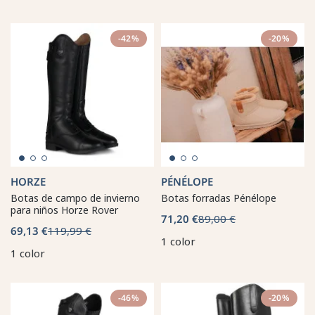
-42%
-20%
HORZE
PÉNÉLOPE
Botas de campo de invierno
Botas forradas Pénélope
para niños Horze Rover
71,20 €
89,00 €
69,13 €
119,99 €
1 color
1 color
-46%
-20%