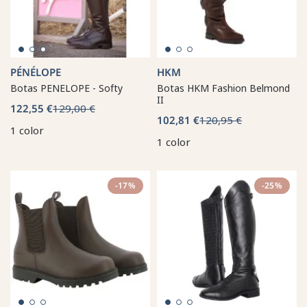
PÉNÉLOPE
HKM
Botas PENELOPE - Softy
Botas HKM Fashion Belmond
II
122,55 €
129,00 €
102,81 €
120,95 €
1 color
1 color
-17%
-25%