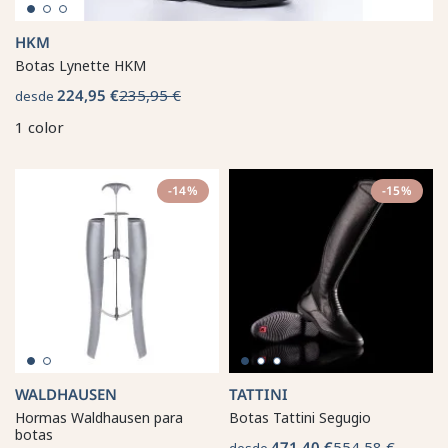
HKM
Botas Lynette HKM
224,95 €
235,95 €
desde
1 color
-14%
-15%
WALDHAUSEN
TATTINI
Hormas Waldhausen para
Botas Tattini Segugio
botas
471,40 €
554,58 €
desde