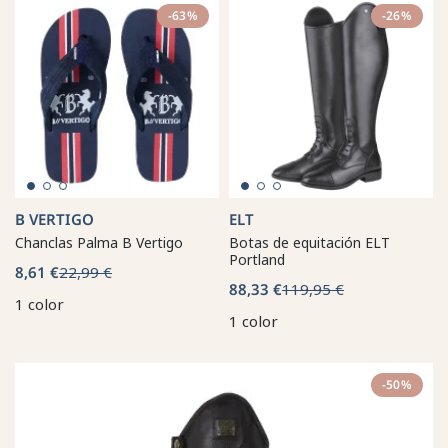
-63%
-26%
B VERTIGO
ELT
Chanclas Palma B Vertigo
Botas de equitación ELT
Portland
8,61 €
22,99 €
88,33 €
119,95 €
1 color
1 color
-50%