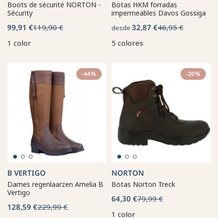
Boots de sécurité NORTON -
Botas HKM forradas
Sécurity
impermeables Davos Gossiga
99,91 €
119,90 €
32,87 €
46,95 €
desde
1 color
5 colores
-44%
-20%
B VERTIGO
NORTON
Dames regenlaarzen Amelia B
Botas Norton Treck
Vertigo
64,30 €
79,99 €
128,59 €
229,99 €
1 color