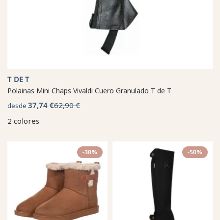
T DE T
Polainas Mini Chaps Vivaldi Cuero Granulado T de T
37,74 €
62,90 €
desde
2 colores
-30%
-50%