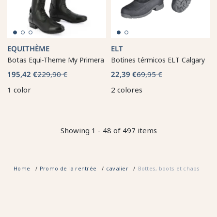
EQUITHÈME
ELT
Botas Equi-Theme My Primera
Botines térmicos ELT Calgary
195,42 €
229,90 €
22,39 €
69,95 €
1 color
2 colores
Showing 1 - 48 of 497 items
Home
Promo de la rentrée
cavalier
Bottes, boots et chaps