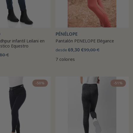
O
PÉNÉLOPE
hpur infantil Leilani en
Pantalón PENELOPE Elégance
ástico Equestro
69,30 €
99,00 €
desde
80 €
7 colores
-50%
-51%