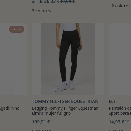
26,33 €
49,99 €
desde
12 colores
3 colores
-16%
TOMMY HILFIGER EQUESTRIAN
ELT
Agadir niño
Legging Tommy Hilfiger Equestrian
Pantalón d
Elmira mujer full grip
Sport para 
109,91 €
14,93 €
39,