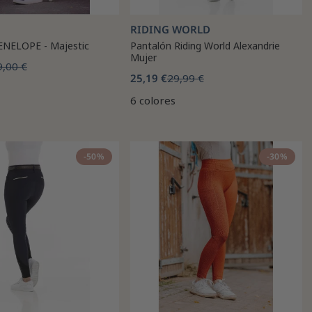
RIDING WORLD
ENELOPE - Majestic
Pantalón Riding World Alexandrie
Mujer
9,00 €
25,19 €
29,99 €
6 colores
-50%
-30%