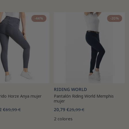
-44%
-20%
RIDING WORLD
rido Horze Anya mujer
Pantalón Riding World Memphis
mujer
2 €
69,99 €
20,79 €
25,99 €
2 colores