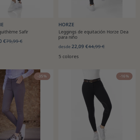
ME
HORZE
quithème Safir
Leggings de equitación Horze Dea
para niño
0 €
79,99 €
22,09 €
44,99 €
desde
5 colores
-35%
-16%