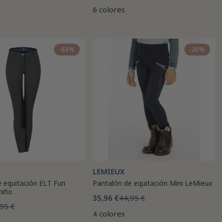
6 colores
-63%
-20%
LEMIEUX
e equitación ELT Fun
Pantalón de equitación Mini LeMieux
niño
35,96 €
44,95 €
95 €
4 colores