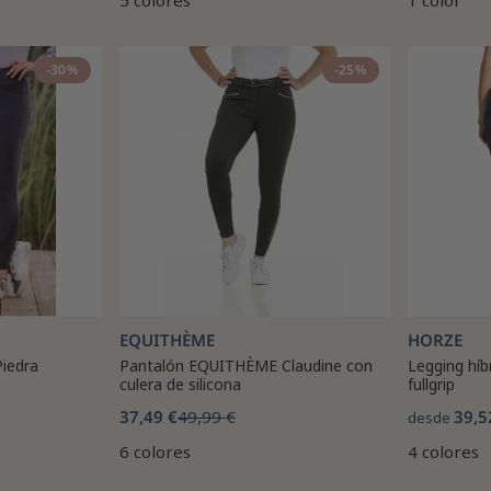
5 colores
1 color
-30%
-25%
EQUITHÈME
HORZE
iedra
Pantalón EQUITHÈME Claudine con
Legging híb
culera de silicona
fullgrip
37,49 €
49,99 €
39,5
desde
6 colores
4 colores