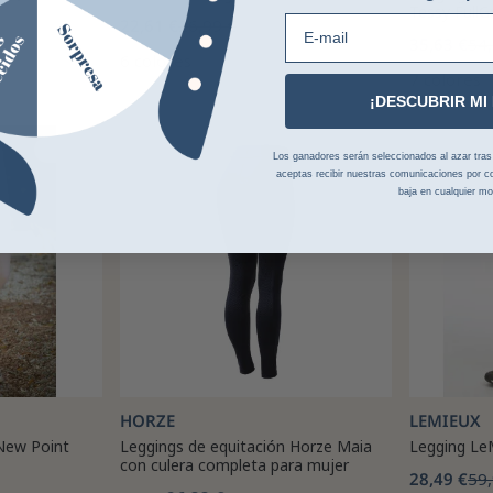
Tessy FullG
E-mail
22,61 €
26,99 €
35,63 €
54,
6 colores
7 colores
¡DESCUBRIR MI
-15%
-47%
Los ganadores serán seleccionados al azar tras la
aceptas recibir nuestras comunicaciones por co
baja en cualquier m
HORZE
LEMIEUX
New Point
Leggings de equitación Horze Maia
Legging Le
con culera completa para mujer
28,49 €
59,