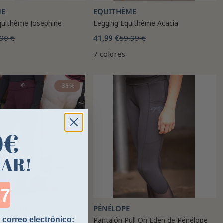
ME
EQUITHÈME
quithème Josephine
Legging Equithème Acacia
90 €
41,99 €
59,99 €
7 colores
-35%
0€
NAR!
ntdown ends in:
 RIDING
PÉNÉLOPE
 correo electrónico:
equitación Imperial Riding
Pantalón Pull On Eden de Pénélope