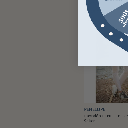
– Carly
49,49 €
54,99 €
4 colores
PÉNÉLOPE
Pantalón PENELOPE - 
Sellier