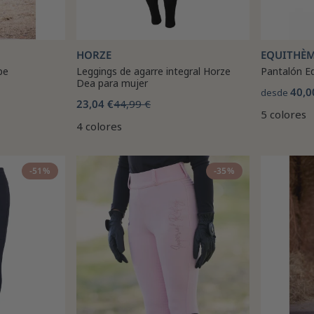
HORZE
EQUITHÈ
pe
Leggings de agarre integral Horze
Pantalón E
Dea para mujer
40,0
desde
23,04 €
44,99 €
5 colores
4 colores
-51%
-35%