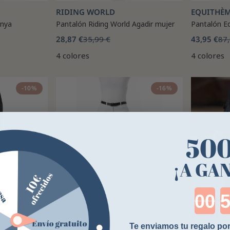
RIDING WORLD
EQUITHÈ
enya
Pantalón Riding World Agadir mujer
Pantalón E
28,87 €
35,99 €
43,95 €
87,
4 colores
4 colores
-10%
-16%
50
¡A GA
Cou
RIDING WORLD
IMPERIAL
Te enviamos tu regalo por
ón EQUITHÈME
Pantalón Riding World Alexandrie niño
Legging de 