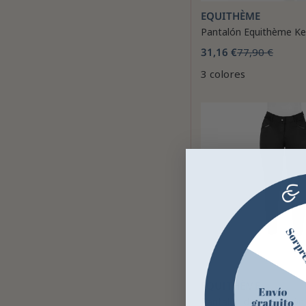
EQUITHÈME
Pantalón Equithème K
31,16 €
77,90 €
3 colores
EQUITHÈME
Pantalón de equitaci