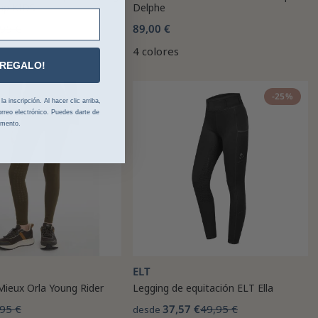
rip KIDS
Delphe
95 €
89,00 €
4 colores
 REGALO!
-52%
-25%
 inscripción. Al hacer clic arriba,
rreo electrónico. Puedes darte de
omento.
ELT
Mieux Orla Young Rider
Legging de equitación ELT Ella
95 €
37,57 €
49,95 €
desde