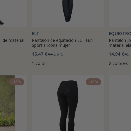
ELT
EQUESTR
l de material
Pantalón de equitación ELT Fun
Pantalón jod
Sport silicona mujer
material el
15,47 €
44,95 €
14,94 €
49,
1 color
2 colores
-15%
-49%