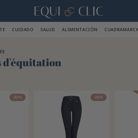
Hogar
TE 👕
CUIDADO 🪮
SALUD ✨
ALIMENTACIÓN 🥕
CUADRA
MARC
ÉE
 d'équitation
-80%
-66%