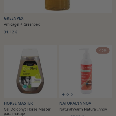
GREENPEX
Arnicagel + Greenpex
31,12 €
-10%
HORSE MASTER
NATURAL'INNOV
Gel Dolophyt Horse Master
Natural'Warm Natural'Innov
para masaje