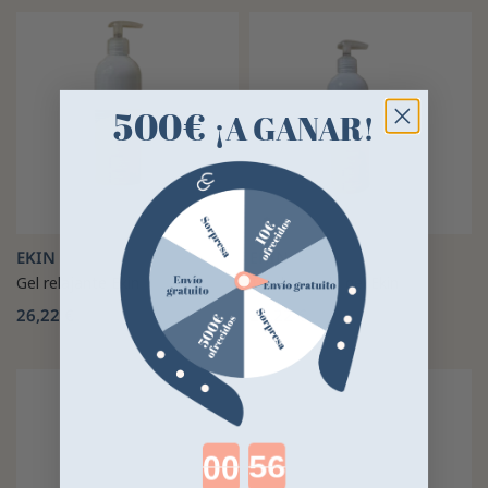
500€
¡A GANAR!
EKIN
EKIN
Gel relajante Ekin
Tendones de gel Ekin
26,22 €
26,22 €
Countdown ends in: