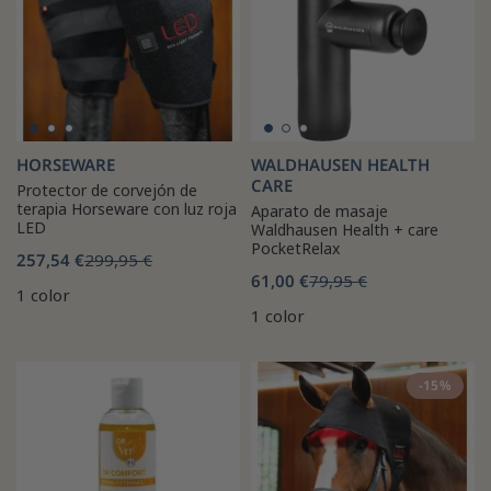
HORSEWARE
WALDHAUSEN HEALTH
CARE
Protector de corvejón de
terapia Horseware con luz roja
Aparato de masaje
LED
Waldhausen Health + care
PocketRelax
257,54 €
299,95 €
61,00 €
79,95 €
1 color
1 color
-15%