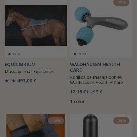
-19%
EQUILIBRIUM
WALDHAUSEN HEALTH
CARE
Massage mat Equilibrium
Rodillos de masaje dobles
493,08 €
desde
Waldhausen Health + Care
12,18 €
14,95 €
1 color
-14%
-24%