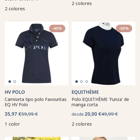
2 colores
2 colores
-40%
-60%
HV POLO
EQUITHÈME
Camiseta tipo polo Favouritas
Polo EQUITHÈME 'Funza' de
EQ HV Polo
manga corta
35,97 €
59,95 €
20,00 €
49,99 €
desde
1 color
2 colores