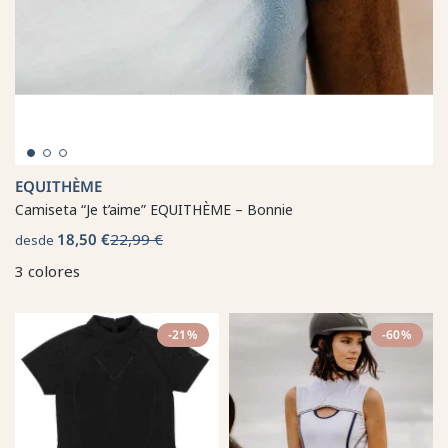
EQUITHÈME
Camiseta “Je t’aime” EQUITHÈME – Bonnie
18,50 €
22,99 €
desde
3 colores
-21%
-60%