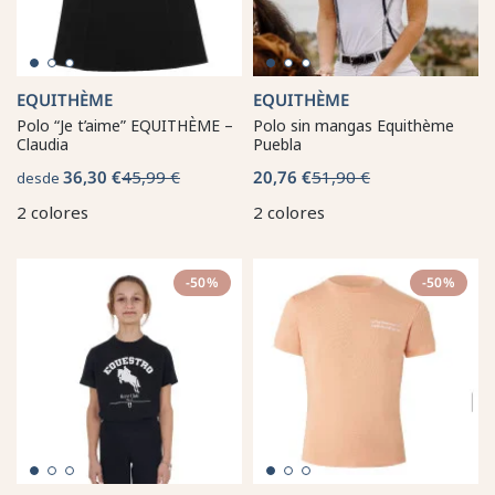
EQUITHÈME
EQUITHÈME
Polo “Je t’aime” EQUITHÈME –
Polo sin mangas Equithème
Claudia
Puebla
36,30 €
45,99 €
20,76 €
51,90 €
desde
2 colores
2 colores
-50%
-50%