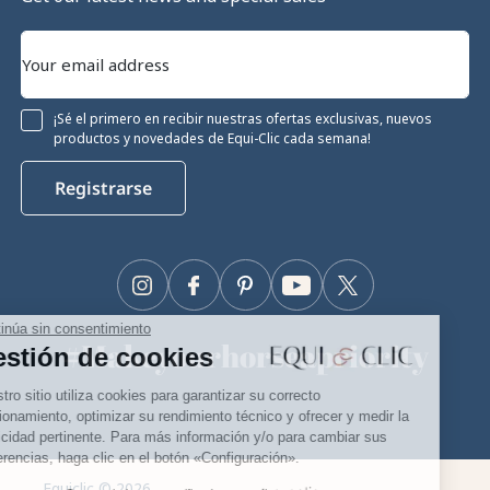
¡Sé el primero en recibir nuestras ofertas exclusivas, nuevos
productos y novedades de Equi-Clic cada semana!
Registrarse
Instagram
Facebook
Pinterest
YouTube
Twitter
Continúa sin consentimiento
#Makeyourhorseapriority
Gestión de cookies
🫶
Nuestro sitio utiliza cookies para garantizar su correcto
funcionamiento, optimizar su rendimiento técnico y ofrecer y medir la
publicidad pertinente. Para más información y/o para cambiar sus
preferencias, haga clic en el botón «Configuración».
Equiclic © 2026