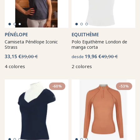
PÉNÉLOPE
EQUITHÈME
Camiseta Pénélope Iconic
Polo Equithème London de
Strass
manga corta
33,15 €
39,00 €
19,96 €
49,90 €
desde
4 colores
2 colores
-60%
-53%