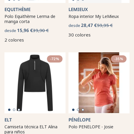
EQUITHÈME
LEMIEUX
Polo Equithème Lerma de
Ropa interior My LeMieux
manga corta
28,47 €
59,95 €
desde
15,96 €
39,90 €
desde
30 colores
2 colores
-72%
-35%
ELT
PÉNÉLOPE
Camiseta técnica ELT Alina
Polo PENELOPE - Josie
para niños