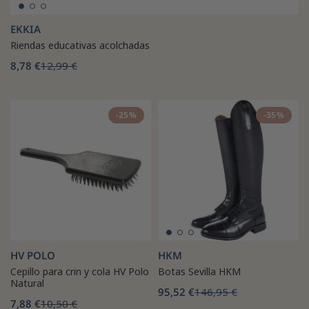
EKKIA
Riendas educativas acolchadas
8,78 €
12,99 €
-25%
-35%
HV POLO
HKM
Cepillo para crin y cola HV Polo
Botas Sevilla HKM
Natural
95,52 €
146,95 €
7,88 €
10,50 €