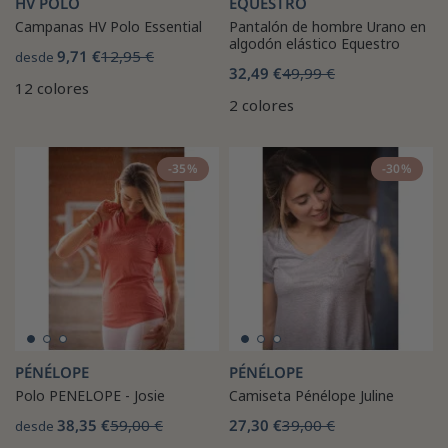
HV POLO
EQUESTRO
Campanas HV Polo Essential
Pantalón de hombre Urano en
algodón elástico Equestro
9,71 €
12,95 €
desde
32,49 €
49,99 €
12 colores
2 colores
-35%
-30%
PÉNÉLOPE
PÉNÉLOPE
Polo PENELOPE - Josie
Camiseta Pénélope Juline
38,35 €
59,00 €
27,30 €
39,00 €
desde