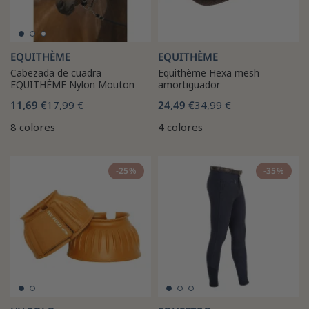
EQUITHÈME
EQUITHÈME
Cabezada de cuadra
Equithème Hexa mesh
EQUITHÈME Nylon Mouton
amortiguador
11,69 €
17,99 €
24,49 €
34,99 €
8 colores
4 colores
-25%
-35%