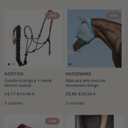
-29%
-30%
NORTON
HORSEWARE
Cuerda etológica + ramal
Máscara anti-moscas
Norton Suecia
Horseware Amigo
14,17 €
19,90 €
20,96 €
29,95 €
5 colores
3 colores
-39%