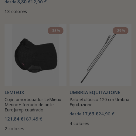
8,80 €
12,90 €
desde
13 colores
-35%
-29%
LEMIEUX
UMBRIA EQUITAZIONE
Cojín amortiguador LeMieux
Palo etológico 120 cm Umbria
Merino+ forrado de ante
Equitazione
EuroJump cuadrado
17,63 €
24,90 €
desde
121,84 €
187,45 €
4 colores
2 colores