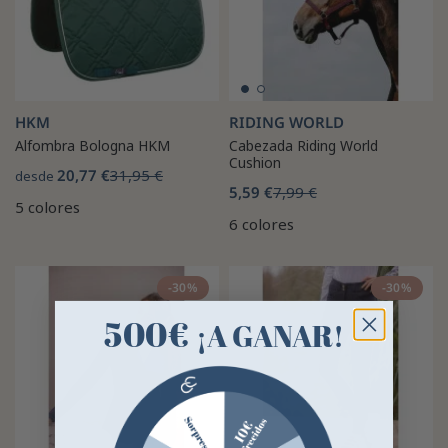
HKM
RIDING WORLD
Alfombra Bologna HKM
Cabezada Riding World
Cushion
20,77 €
31,95 €
desde
5,59 €
7,99 €
5 colores
6 colores
-30%
-30%
500€
¡A GANAR!