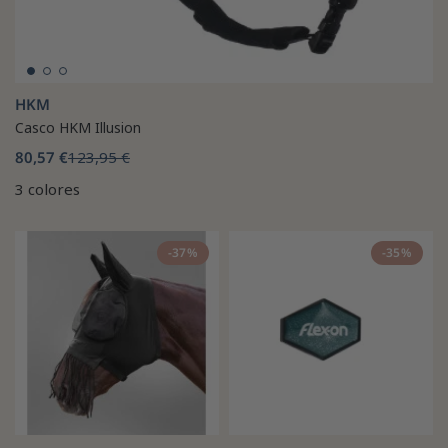
HKM
Casco HKM Illusion
80,57 €
123,95 €
3 colores
-37%
-35%