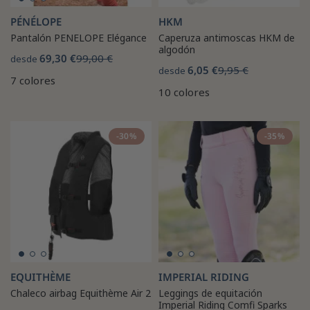
PÉNÉLOPE
HKM
Pantalón PENELOPE Elégance
Caperuza antimoscas HKM de
algodón
69,30 €
99,00 €
desde
6,05 €
9,95 €
desde
7 colores
10 colores
-30%
-35%
EQUITHÈME
IMPERIAL RIDING
Chaleco airbag Equithème Air 2
Leggings de equitación
Imperial Riding Comfi Sparks