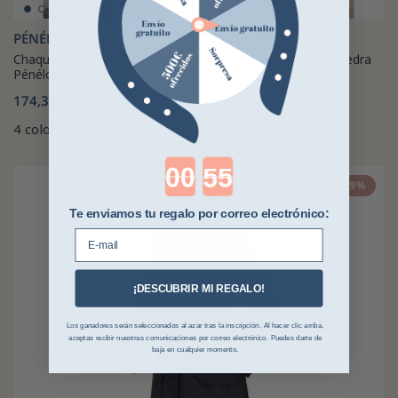
PÉNÉLOPE
PÉNÉLOPE
Chaqueta de concurso Calista
Pantalón PENELOPE - Piedra
Pénélope
divertida
174,30 €
249,00 €
90,30 €
129,00 €
4 colores
3 colores
Countdown ends in:
-29%
Te enviamos tu regalo por correo electrónico:
E-mail
¡DESCUBRIR MI REGALO!
Los ganadores serán seleccionados al azar tras la inscripción. Al hacer clic arriba,
aceptas recibir nuestras comunicaciones por correo electrónico. Puedes darte de
baja en cualquier momento.