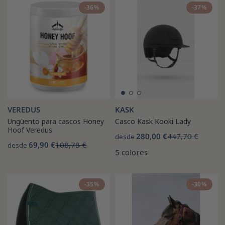
-36%
-37%
VEREDUS
KASK
Ungüento para cascos Honey
Casco Kask Kooki Lady
Hoof Veredus
280,00 €
447,70 €
desde
69,90 €
108,78 €
desde
5 colores
-35%
-30%