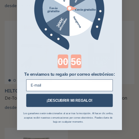
18,99 €
desde
Countdown ends in:
Te enviamos tu regalo por correo electrónico:
E-mail
HILTON HERBS
HILTON HERBS
De-Tox Hilton Herbs
Detox Plus Concurso Hilton
¡DESCUBRIR MI REGALO!
Herbs
39,99 €
desde
57,19 €
Los ganadores serán seleccionados al azar tras la inscripción. Al hacer clic arriba,
aceptas recibir nuestras comunicaciones por correo electrónico. Puedes darte de
baja en cualquier momento.