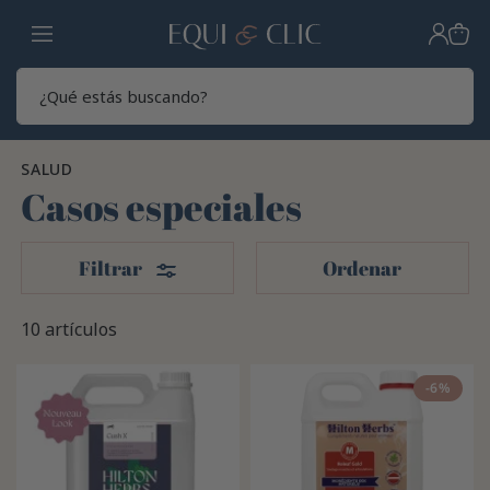
Hogar
Sear
SALUD
Casos especiales
Filtros
Filtrar
Ordenar
10 artículos
-6%