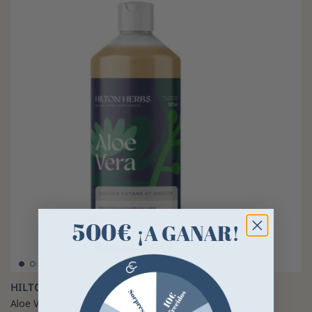
500€
¡A GANAR!
HILTON HERBS
Aloe Vera 2:1 Hilton Herbs