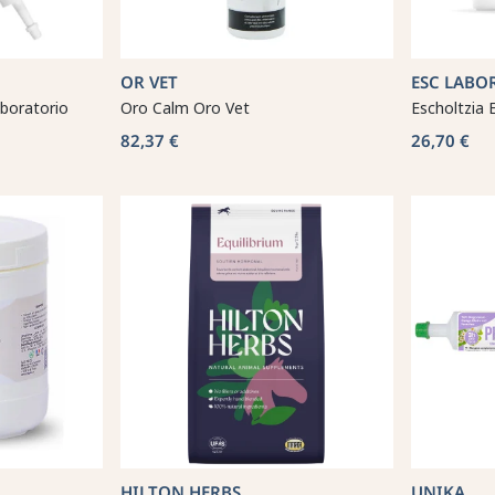
OR VET
ESC LABO
aboratorio
Oro Calm Oro Vet
Escholtzia 
82,37 €
26,70 €
HILTON HERBS
UNIKA