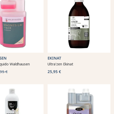
SEN
EKINAT
íquido Waldhausen
Ultra'zen Ekinat
95 €
25,95 €