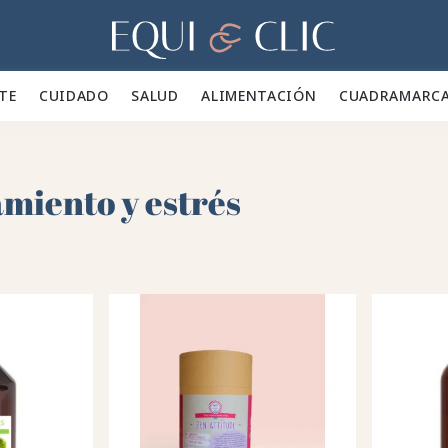
Hogar
TE 👕
CUIDADO 🪮
SALUD ✨
ALIMENTACIÓN 🥕
CUADRA
MARC
miento y estrés