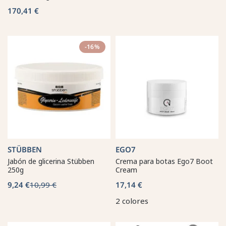
170,41 €
-16%
STÜBBEN
EGO7
Jabón de glicerina Stübben
Crema para botas Ego7 Boot
250g
Cream
9,24 €
10,99 €
17,14 €
2 colores