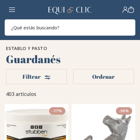
Hogar
Sear
ESTABLO Y PASTO
Guardanés
Filtros
Filtrar
Ordenar
403 artículos
-17%
-50%