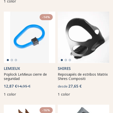
1 color
-14%
LEMIEUX
SHIRES
Poplock LeMieux cierre de
Reposapiés de estribos Matrix
seguridad
Shires Compositi
12,87 €
14,95 €
27,65 €
desde
1 color
1 color
-16%