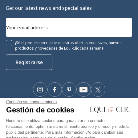
Get our latest news and special sales
¡Sé el primero en recibir nuestras ofertas exclusivas, nuevos
productos y novedades de Equi-Clic cada semana!
Registrarse
Instagram
Facebook
Pinterest
YouTube
Twitter
Continúa sin consentimiento
#Makeyourhorseapriority
Gestión de cookies
🫶
Nuestro sitio utiliza cookies para garantizar su correcto
funcionamiento, optimizar su rendimiento técnico y ofrecer y medir la
publicidad pertinente. Para más información y/o para cambiar sus