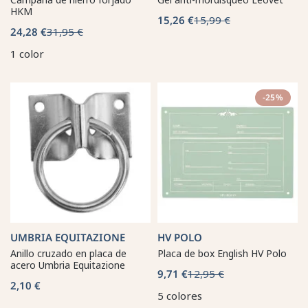
HKM
15,26 €
15,99 €
24,28 €
31,95 €
1 color
-25%
UMBRIA EQUITAZIONE
HV POLO
Anillo cruzado en placa de
Placa de box English HV Polo
acero Umbria Equitazione
9,71 €
12,95 €
2,10 €
5 colores