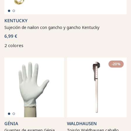
KENTUCKY
Sujeción de nailon con gancho y gancho Kentucky
6,99 €
2 colores
-20%
GÉNIA
WALDHAUSEN
Guantes de examen Génia
Toisón Waldhausen caballo