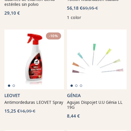
estériles sin polvo
56,18 €
69,95 €
29,10 €
1 color
-10%
LEOVET
GÉNIA
Antimordeduras LEOVET Spray
Agujas Dispojet U.U Génia LL
19G
15,25 €
16,99 €
8,44 €