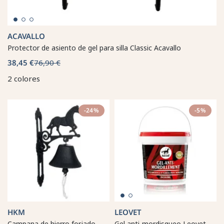
ACAVALLO
Protector de asiento de gel para silla Classic Acavallo
38,45 €
76,90 €
2 colores
-24%
-5%
HKM
LEOVET
Campana de hierro forjado
Gel anti-mordisqueo Leovet