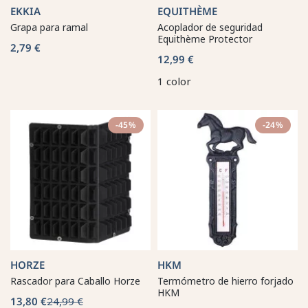
EKKIA
EQUITHÈME
Grapa para ramal
Acoplador de seguridad
Equithème Protector
2,79 €
12,99 €
1 color
-45%
-24%
HORZE
HKM
Rascador para Caballo Horze
Termómetro de hierro forjado
HKM
13,80 €
24,99 €