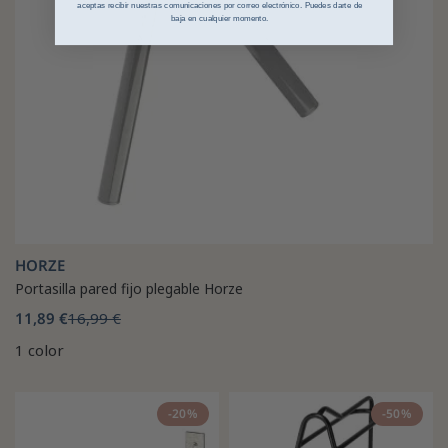
aceptas recibir nuestras comunicaciones por correo electrónico. Puedes darte de
baja en cualquier momento.
HORZE
Portasilla pared fijo plegable Horze
11,89 €
16,99 €
1 color
-20%
-50%