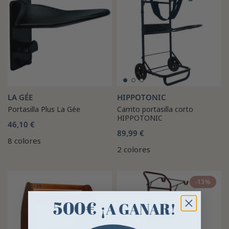
LA GÉE
HIPPOTONIC
Portasilla Plus La Gée
Carrito portasilla corto
HIPPOTONIC
46,10 €
89,99 €
8 colores
2 colores
-13%
500€
¡A GANAR!