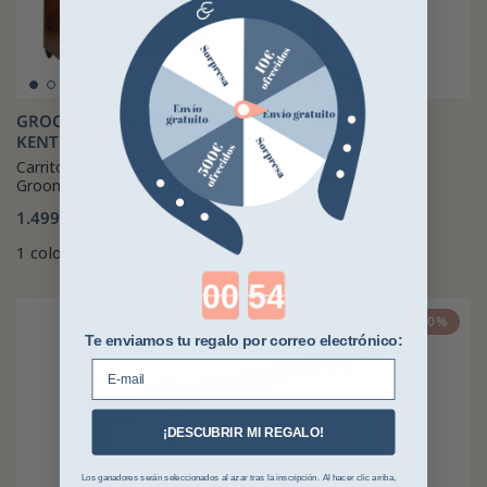
GROOMING DELUXE BY
HIPPOTONIC
KENTUCKY
Carrito portasilla
Carrito para silla con cajón
78,65 €
89,99 €
desde
Grooming Deluxe de Kentucky
3 colores
1.499,99 €
1 color
Countdown ends in:
-30%
Te enviamos tu regalo por correo electrónico:
E-mail
¡DESCUBRIR MI REGALO!
Los ganadores serán seleccionados al azar tras la inscripción. Al hacer clic arriba,