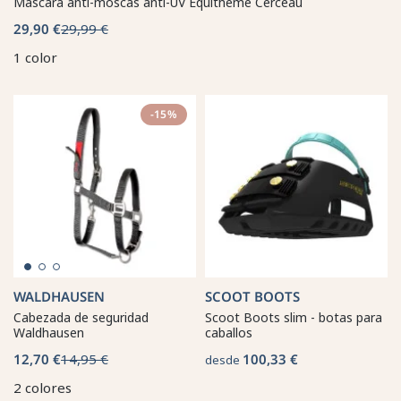
Máscara anti-moscas anti-UV Equithème Cerceau
29,90 €
29,99 €
1 color
-15%
WALDHAUSEN
SCOOT BOOTS
Cabezada de seguridad
Scoot Boots slim - botas para
Waldhausen
caballos
12,70 €
14,95 €
100,33 €
desde
2 colores