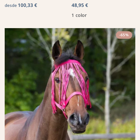
100,33 €
48,95 €
desde
1 color
-65%