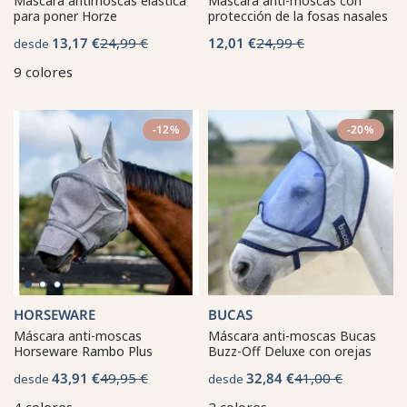
Máscara antimoscas elástica
Máscara anti-moscas con
para poner Horze
protección de la fosas nasales
13,17 €
24,99 €
12,01 €
24,99 €
desde
9 colores
-12%
-20%
HORSEWARE
BUCAS
Máscara anti-moscas
Máscara anti-moscas Bucas
Horseware Rambo Plus
Buzz-Off Deluxe con orejas
43,91 €
49,95 €
32,84 €
41,00 €
desde
desde
4 colores
2 colores