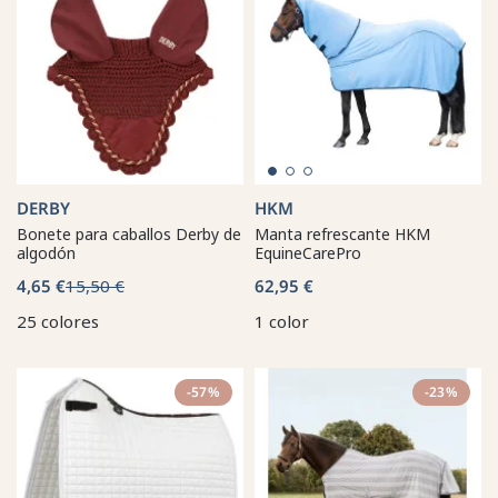
DERBY
HKM
Bonete para caballos Derby de
Manta refrescante HKM
algodón
EquineCarePro
4,65 €
15,50 €
62,95 €
25 colores
1 color
-57%
-23%