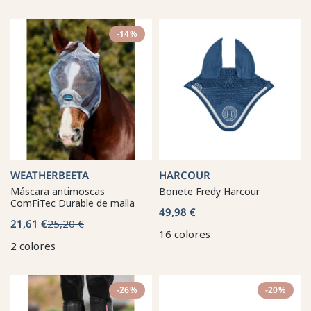
-14%
WEATHERBEETA
HARCOUR
Máscara antimoscas
Bonete Fredy Harcour
ComFiTec Durable de malla
49,98 €
21,61 €
25,20 €
16 colores
2 colores
-26%
-20%