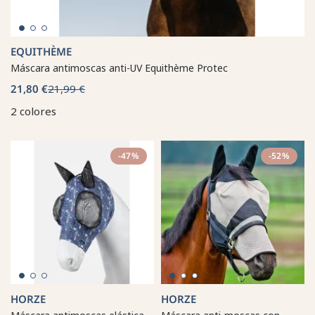
EQUITHÈME
Máscara antimoscas anti-UV Equithème Protec
21,80 €
21,99 €
2 colores
-47%
-52%
HORZE
HORZE