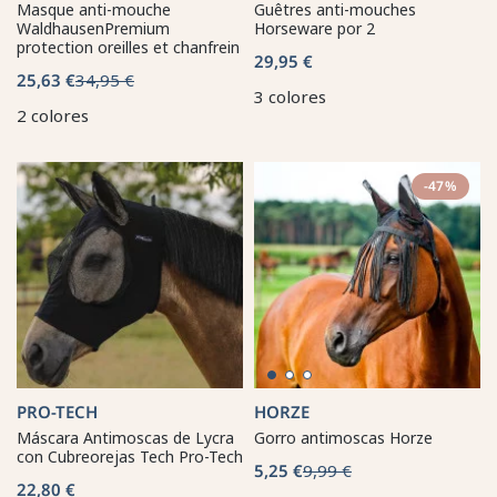
Masque anti-mouche
Guêtres anti-mouches
WaldhausenPremium
Horseware por 2
protection oreilles et chanfrein
29,95 €
25,63 €
34,95 €
3 colores
2 colores
-47%
PRO-TECH
HORZE
Máscara Antimoscas de Lycra
Gorro antimoscas Horze
con Cubreorejas Tech Pro-Tech
5,25 €
9,99 €
22,80 €