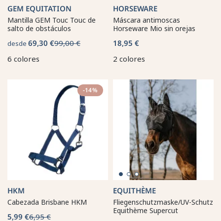
GEM EQUITATION
HORSEWARE
Mantilla GEM Touc Touc de
Máscara antimoscas
salto de obstáculos
Horseware Mio sin orejas
69,30 €
99,00 €
18,95 €
desde
6 colores
2 colores
-14%
HKM
EQUITHÈME
Cabezada Brisbane HKM
Fliegenschutzmaske/UV-Schutz
Equithème Supercut
5,99 €
6,95 €