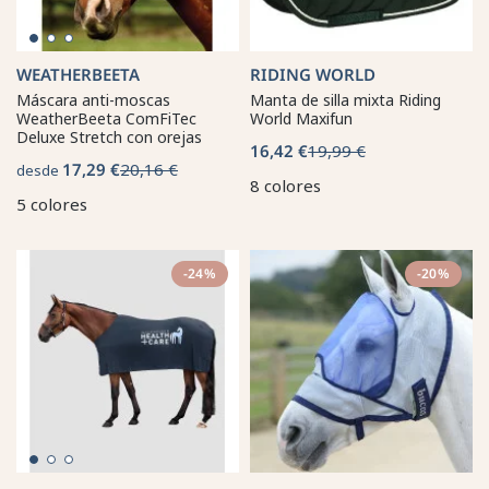
WEATHERBEETA
RIDING WORLD
Máscara anti-moscas
Manta de silla mixta Riding
WeatherBeeta ComFiTec
World Maxifun
Deluxe Stretch con orejas
16,42 €
19,99 €
17,29 €
20,16 €
desde
8 colores
5 colores
-24%
-20%