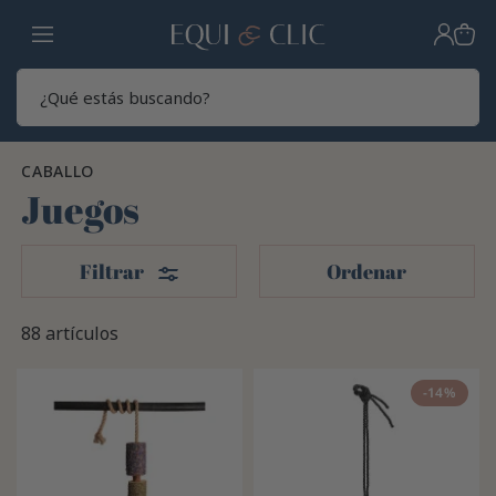
Hogar
Sear
CABALLO
Juegos
Filtros
Filtrar
Ordenar
88 artículos
-14%