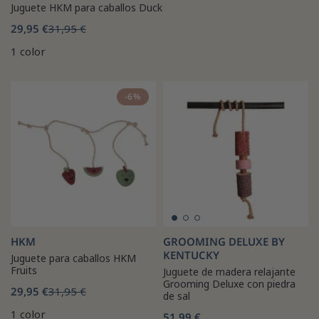
Juguete HKM para caballos Duck
29,95 €
31,95 €
1 color
-6%
HKM
GROOMING DELUXE BY
KENTUCKY
Juguete para caballos HKM
Fruits
Juguete de madera relajante
Grooming Deluxe con piedra
29,95 €
31,95 €
de sal
1 color
51,99 €