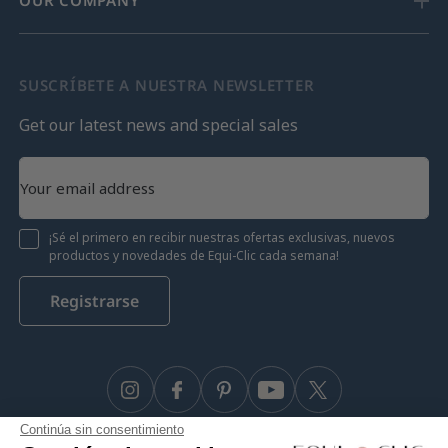
OUR COMPANY
SUSCRÍBETE A NUESTRA NEWSLETTER
Get our latest news and special sales
¡Sé el primero en recibir nuestras ofertas exclusivas, nuevos
productos y novedades de Equi-Clic cada semana!
Registrarse
Instagram
Facebook
Pinterest
YouTube
Twitter
Continúa sin consentimiento