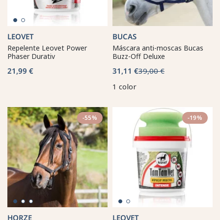
LEOVET
BUCAS
Repelente Leovet Power
Máscara anti-moscas Bucas
Phaser Durativ
Buzz-Off Deluxe
21,99 €
31,11 €
39,00 €
1 color
-55%
-19%
HORZE
LEOVET