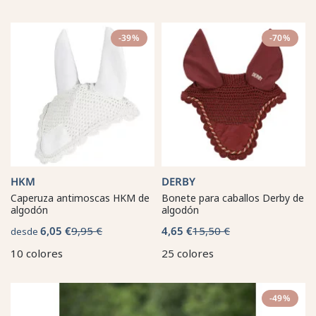
-39%
-70%
HKM
DERBY
Caperuza antimoscas HKM de
Bonete para caballos Derby de
algodón
algodón
6,05 €
9,95 €
4,65 €
15,50 €
desde
10 colores
25 colores
-49%