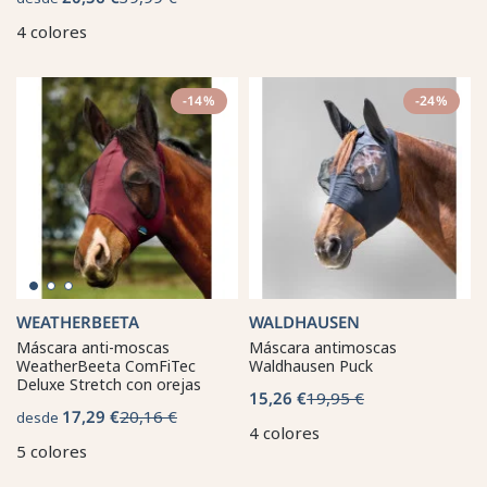
4 colores
-14%
-24%
WEATHERBEETA
WALDHAUSEN
Máscara anti-moscas
Máscara antimoscas
WeatherBeeta ComFiTec
Waldhausen Puck
Deluxe Stretch con orejas
15,26 €
19,95 €
17,29 €
20,16 €
desde
4 colores
5 colores