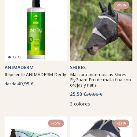
-15%
ANIMADERM
SHIRES
Repelente ANIMADERM Derfly
Máscara anti-moscas Shires
FlyGuard Pro de malla fina con
40,99 €
desde
orejas y nariz
25,50 €
30,00 €
3 colores
-25%
-23%