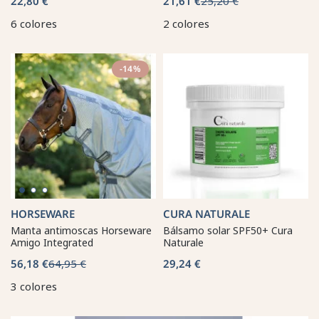
22,80 €
21,61 €
25,20 €
6 colores
2 colores
-14%
HORSEWARE
CURA NATURALE
Manta antimoscas Horseware
Bálsamo solar SPF50+ Cura
Amigo Integrated
Naturale
56,18 €
64,95 €
29,24 €
3 colores