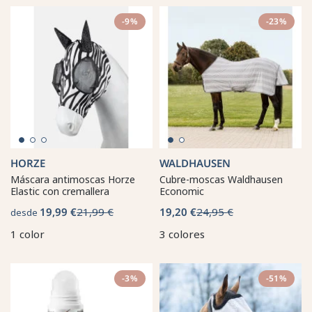
-9%
-23%
HORZE
WALDHAUSEN
Máscara antimoscas Horze
Cubre-moscas Waldhausen
Elastic con cremallera
Economic
19,99 €
21,99 €
19,20 €
24,95 €
desde
1 color
3 colores
-3%
-51%