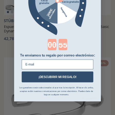
STÜBBEN
IMPERIAL RIDING
Espuelas Stübben 1167
Espuelas Imperial Riding Basic
Dynamic Soft Touch
15 mm punta cuadrada
42,78 €
55,46 €
9,95 €
Countdown ends in:
1 color
Te enviamos tu regalo por correo electrónico:
E-mail
-26%
¡DESCUBRIR MI REGALO!
Los ganadores serán seleccionados al azar tras la inscripción. Al hacer clic arriba,
aceptas recibir nuestras comunicaciones por correo electrónico. Puedes darte de
baja en cualquier momento.