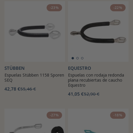
-23%
-22%
STÜBBEN
EQUESTRO
Espuelas Stübben 1158 Sporen
Espuelas con rodaja redonda
SEQ
plana recubiertas de caucho
Equestro
42,78 €
55,46 €
41,05 €
52,90 €
-27%
-18%