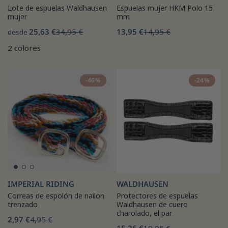
Lote de espuelas Waldhausen
Espuelas mujer HKM Polo 15
mujer
mm
25,63 €
34,95 €
13,95 €
14,95 €
desde
2 colores
-40%
-24%
IMPERIAL RIDING
WALDHAUSEN
Correas de espolón de nailon
Protectores de espuelas
trenzado
Waldhausen de cuero
charolado, el par
2,97 €
4,95 €
15,26 €
19,95 €