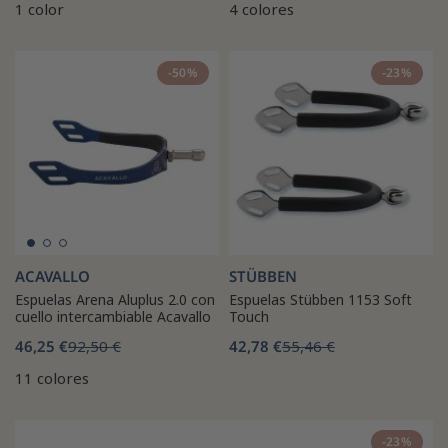
1 color
4 colores
-50%
-23%
ACAVALLO
STÜBBEN
Espuelas Arena Aluplus 2.0 con
Espuelas Stübben 1153 Soft
cuello intercambiable Acavallo
Touch
46,25 €
92,50 €
42,78 €
55,46 €
11 colores
-23%