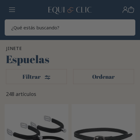
Hogar
Sear
JINETE
Espuelas
Filtros
Filtrar
Ordenar
248 artículos