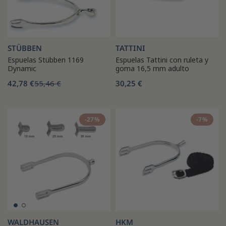
STÜBBEN
TATTINI
Espuelas Stübben 1169
Espuelas Tattini con ruleta y
Dynamic
goma 16,5 mm adulto
42,78 €
55,46 €
30,25 €
-27%
-7%
WALDHAUSEN
HKM