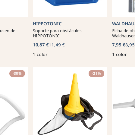
HIPPOTONIC
WALDHAU
ausen de
Soporte para obstáculos
Ficha de ob
HIPPOTONIC
Waldhause
10,87 €
11,49 €
7,95 €
8,95
1 color
1 color
-30%
-21%