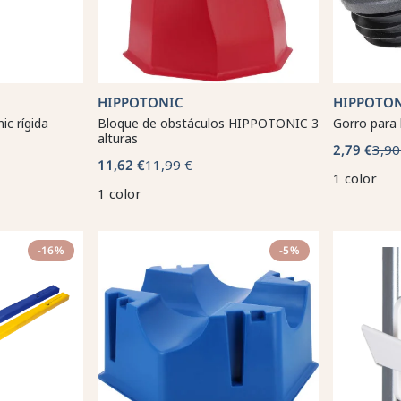
HIPPOTONIC
HIPPOTO
ic rígida
Bloque de obstáculos HIPPOTONIC 3
Gorro para 
alturas
2,79 €
3,90
11,62 €
11,99 €
1 color
1 color
-16%
-5%