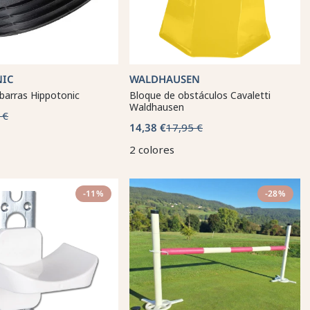
NIC
WALDHAUSEN
barras Hippotonic
Bloque de obstáculos Cavaletti
Waldhausen
 €
14,38 €
17,95 €
2 colores
-11%
-28%