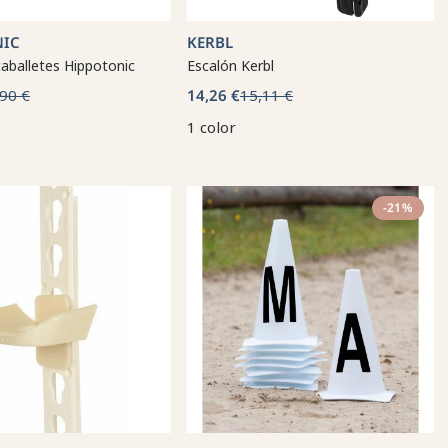
NIC
KERBL
aballetes Hippotonic
Escalón Kerbl
90 €
14,26 €
15,11 €
1 color
-21%