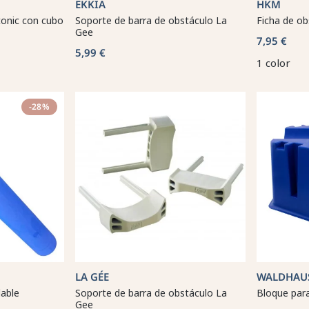
EKKIA
HKM
tonic con cubo
Soporte de barra de obstáculo La
Ficha de o
Gee
7,95 €
5,99 €
1 color
-28%
LA GÉE
WALDHAU
lable
Soporte de barra de obstáculo La
Bloque par
Gee