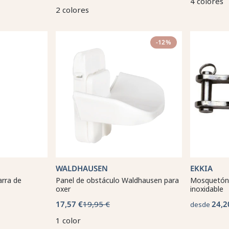
4 colores
2 colores
-12%
WALDHAUSEN
EKKIA
arra de
Panel de obstáculo Waldhausen para
Mosquetón 
oxer
inoxidable
17,57 €
19,95 €
24,2
desde
1 color