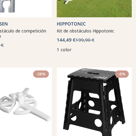
SEN
HIPPOTONIC
stáculo de competición
Kit de obstáculos Hippotonic
n
144,49 €
199,90 €
 €
1 color
-28%
-6%