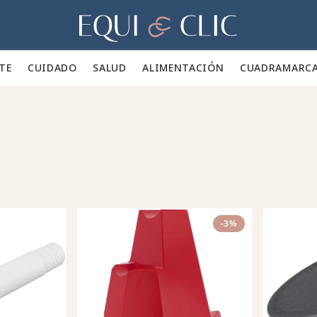
Hogar
TE 👕
CUIDADO 🪮
SALUD ✨
ALIMENTACIÓN 🥕
CUADRA
MARC
-3%