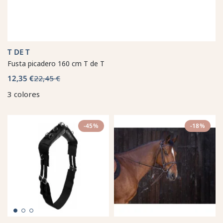
T DE T
Fusta picadero 160 cm T de T
12,35 €
22,45 €
3 colores
-45%
-18%