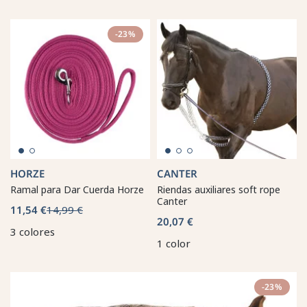
-23%
HORZE
CANTER
Ramal para Dar Cuerda Horze
Riendas auxiliares soft rope
Canter
11,54 €
14,99 €
20,07 €
3 colores
1 color
-23%