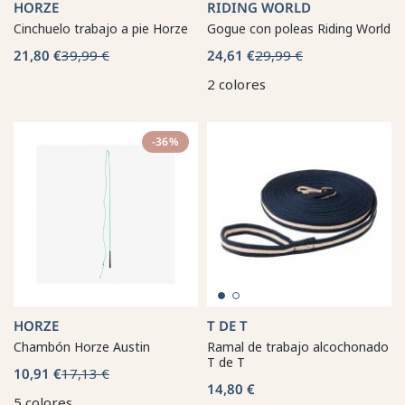
HORZE
RIDING WORLD
Cinchuelo trabajo a pie Horze
Gogue con poleas Riding World
21,80 €
39,99 €
24,61 €
29,99 €
2 colores
-36%
HORZE
T DE T
Chambón Horze Austin
Ramal de trabajo alcochonado
T de T
10,91 €
17,13 €
14,80 €
5 colores