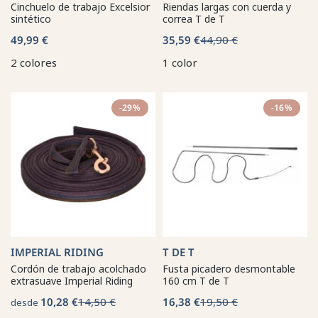
Cinchuelo de trabajo Excelsior
Riendas largas con cuerda y
sintético
correa T de T
49,99 €
35,59 €
44,90 €
2 colores
1 color
-29%
-16%
IMPERIAL RIDING
T DE T
Cordón de trabajo acolchado
Fusta picadero desmontable
extrasuave Imperial Riding
160 cm T de T
10,28 €
14,50 €
16,38 €
19,50 €
desde