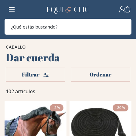
Hogar
Sear
CABALLO
Dar cuerda
Filtros
Filtrar
Ordenar
102 artículos
-2%
-20%