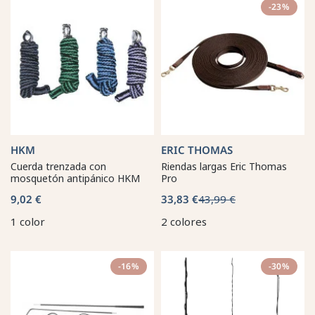
-23%
HKM
ERIC THOMAS
Cuerda trenzada con
Riendas largas Eric Thomas
mosquetón antipánico HKM
Pro
9,02 €
33,83 €
43,99 €
1 color
2 colores
-16%
-30%