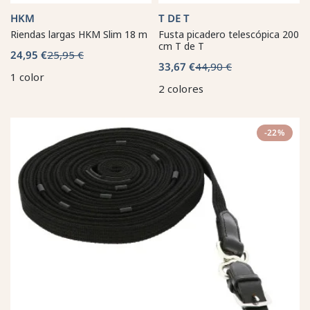
HKM
T DE T
Riendas largas HKM Slim 18 m
Fusta picadero telescópica 200
cm T de T
24,95 €
25,95 €
33,67 €
44,90 €
1 color
2 colores
-22%