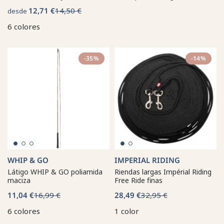
12,71 €
14,50 €
desde
6 colores
-35%
-14%
WHIP & GO
IMPERIAL RIDING
Látigo WHIP & GO poliamida
Riendas largas Impérial Riding
maciza
Free Ride finas
11,04 €
16,99 €
28,49 €
32,95 €
6 colores
1 color