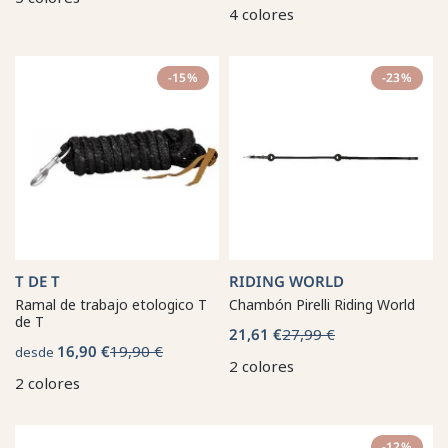
4 colores
-15%
-23%
T DE T
RIDING WORLD
Ramal de trabajo etologico T
Chambón Pirelli Riding World
de T
21,61 €
27,99 €
16,90 €
19,90 €
desde
2 colores
2 colores
-12%