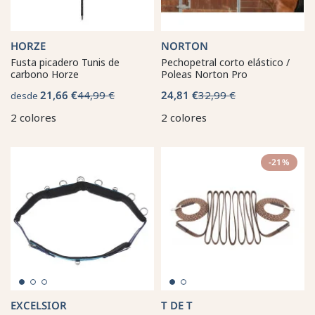
HORZE
NORTON
Fusta picadero Tunis de
Pechopetral corto elástico /
carbono Horze
Poleas Norton Pro
21,66 €
44,99 €
24,81 €
32,99 €
desde
2 colores
2 colores
-21%
EXCELSIOR
T DE T