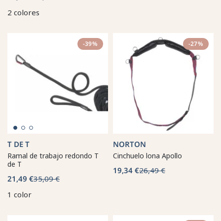
2 colores
-39%
-27%
T DE T
NORTON
Ramal de trabajo redondo T
Cinchuelo lona Apollo
de T
19,34 €
26,49 €
21,49 €
35,09 €
1 color