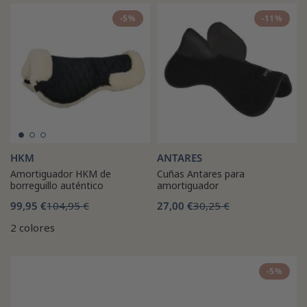
-5%
-11%
HKM
ANTARES
Amortiguador HKM de
Cuñas Antares para
borreguillo auténtico
amortiguador
99,95 €
104,95 €
27,00 €
30,25 €
2 colores
-5%