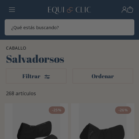
Hogar
Sear
CABALLO
Salvadorsos
Filtros
Filtrar
Ordenar
268 artículos
-25%
-26%