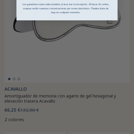
Los ganadores serán seleccionados al azar tras la inscripción. Al hacer clic arriba,
aceptas recibir nuestras comunicaciones por correo electrónico. Puedes darte de
baja en cualquier momento.
ACAVALLO
Amortiguador de memoria con agarre de gel hexagonal y
elevación trasera Acavallo
66,25 €
132,50 €
2 colores