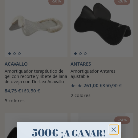
-50%
-26%
ACAVALLO
ANTARES
Amortiguador terapéutico de
Amortiguador Antares
gel con recorte y ribete de lana
ajustable
de oveja con Dri-Lex Acavallo
261,00 €
350,90 €
desde
84,75 €
169,50 €
2 colores
5 colores
-24%
500€
¡A GANAR!