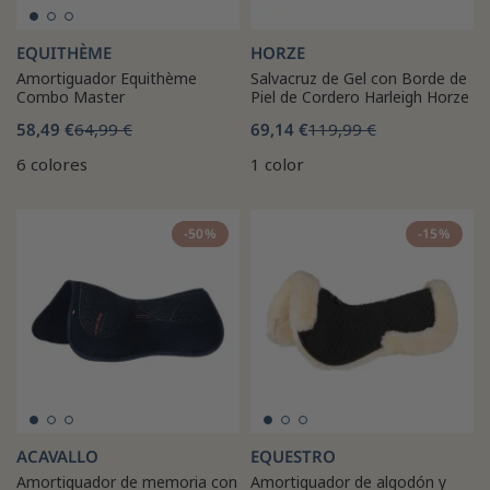
EQUITHÈME
HORZE
Amortiguador Equithème
Salvacruz de Gel con Borde de
Combo Master
Piel de Cordero Harleigh Horze
58,49 €
64,99 €
69,14 €
119,99 €
6 colores
1 color
-50%
-15%
ACAVALLO
EQUESTRO
Amortiguador de memoria con
Amortiguador de algodón y