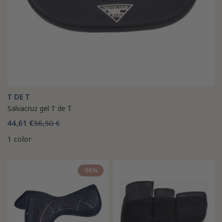
T DE T
Salvacruz gel T de T
44,61 €
56,50 €
1 color
-50%