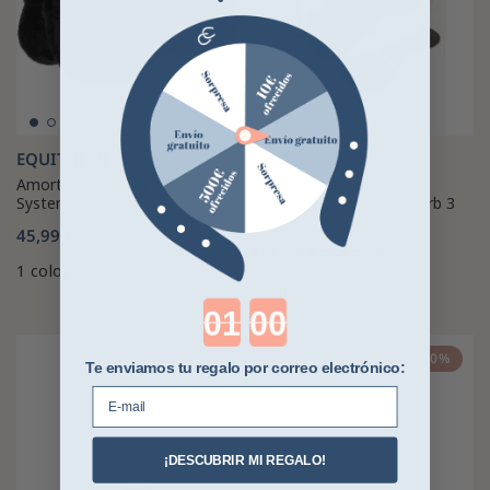
EQUITHÈME
LEMIEUX
Amortiguador Equithème Dual
Amortiguador con cuñas
System
LeMieux Merino + ProSorb 3
bolsillos
45,99 €
125,39 €
164,95 €
1 color
2 colores
Countdown ends in:
-50%
Te enviamos tu regalo por correo electrónico:
E-mail
¡DESCUBRIR MI REGALO!