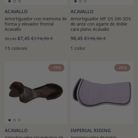
ACAVALLO
ACAVALLO
Amortiguador con memoria de
Amortiguador MF DS SW-3DS
forma y elevador frontal
de ante con agarre de doble
Acavallo
cara plano Acavallo
87,45 €
174,90 €
98,45 €
196,90 €
desde
15 colores
1 color
-19%
-25%
ACAVALLO
IMPERIAL RIDING
Amortiguador terapéutico de
Amortiguador de lomo