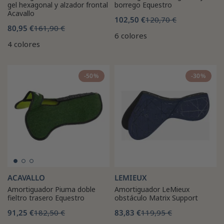
gel hexagonal y alzador frontal
borrego Equestro
Acavallo
102,50 €
120,70 €
80,95 €
161,90 €
6 colores
4 colores
-50%
-30%
ACAVALLO
LEMIEUX
Amortiguador Piuma doble
Amortiguador LeMieux
fieltro trasero Equestro
obstáculo Matrix Support
91,25 €
182,50 €
83,83 €
119,95 €