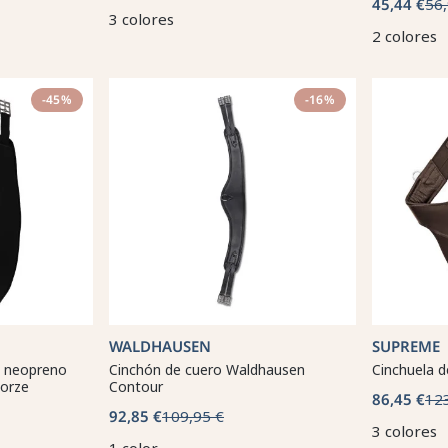
45,44 €
56,
3 colores
2 colores
-45%
-16%
WALDHAUSEN
SUPREME
e neopreno
Cinchón de cuero Waldhausen
Cinchuela 
Horze
Contour
86,45 €
12
92,85 €
109,95 €
3 colores