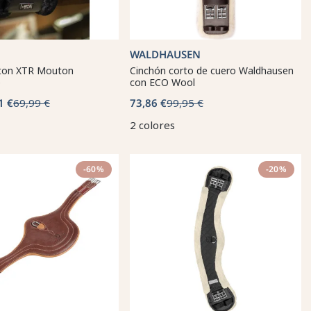
WALDHAUSEN
ton XTR Mouton
Cinchón corto de cuero Waldhausen
e
con ECO Wool
1 €
69,99 €
73,86 €
99,95 €
2 colores
-60%
-20%