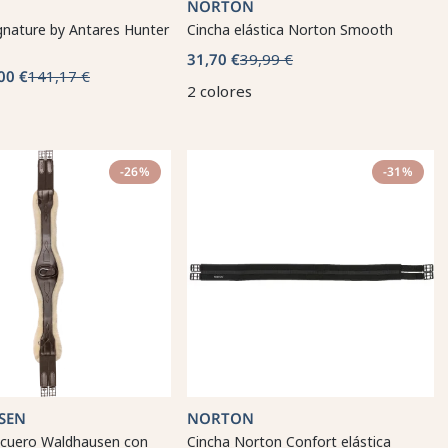
NORTON
gnature by Antares Hunter
Cincha elástica Norton Smooth
31,70 €
39,99 €
00 €
141,17 €
2 colores
-26%
-31%
SEN
NORTON
 cuero Waldhausen con
Cincha Norton Confort elástica