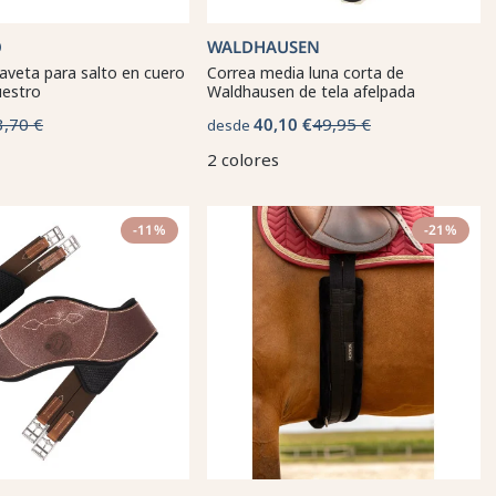
O
WALDHAUSEN
aveta para salto en cuero
Correa media luna corta de
uestro
Waldhausen de tela afelpada
3,70 €
40,10 €
49,95 €
desde
2 colores
-11%
-21%