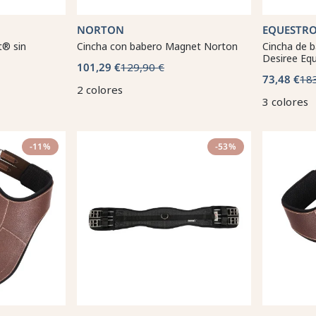
NORTON
EQUESTR
t® sin
Cincha con babero Magnet Norton
Cincha de b
Desiree Eq
101,29 €
129,90 €
73,48 €
18
2 colores
3 colores
-11%
-53%