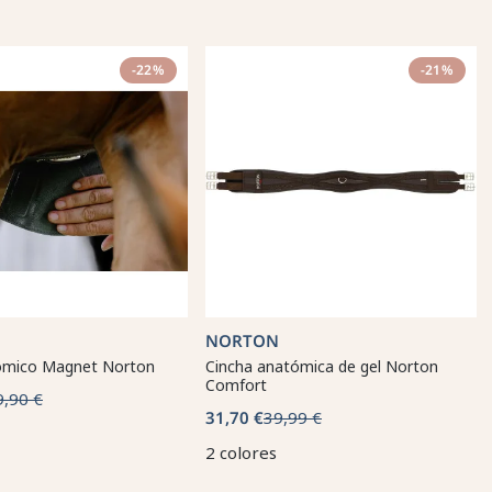
-22%
-21%
NORTON
ómico Magnet Norton
Cincha anatómica de gel Norton
Comfort
9,90 €
31,70 €
39,99 €
2 colores