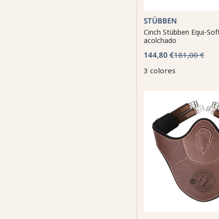
STÜBBEN
Cinch Stübben Equi-Sof
acolchado
144,80 €
181,00 €
3 colores