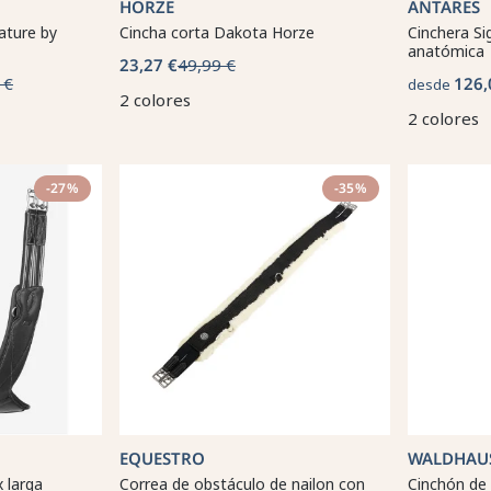
HORZE
ANTARES
ature by
Cincha corta Dakota Horze
Cinchera Si
anatómica
23,27 €
49,99 €
 €
126,
desde
2 colores
2 colores
-27%
-35%
EQUESTRO
WALDHAU
 larga
Correa de obstáculo de nailon con
Cinchón de