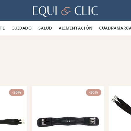
Hogar
TE 👕
CUIDADO 🪮
SALUD ✨
ALIMENTACIÓN 🥕
CUADRA
MARC
-20%
-50%