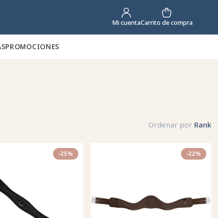
Carrito de compra
Mi cuenta
AS
PROMOCIONES
Ordenar por
Rank
-25%
-22%