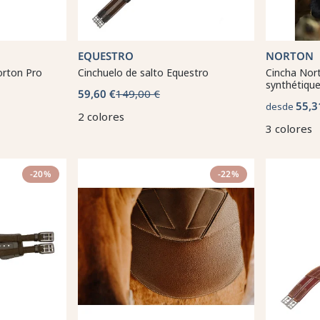
EQUESTRO
NORTON
orton Pro
Cinchuelo de salto Equestro
Cincha Nor
synthétiqu
59,60 €
149,00 €
55,3
desde
2 colores
3 colores
-20%
-22%