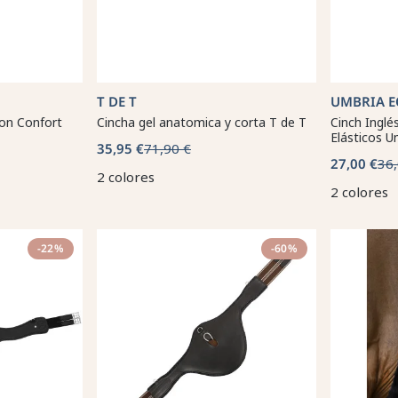
T DE T
UMBRIA E
on Confort
Cincha gel anatomica y corta T de T
Cinch Ingl
Elásticos U
35,95 €
71,90 €
27,00 €
36,
2 colores
2 colores
-22%
-60%