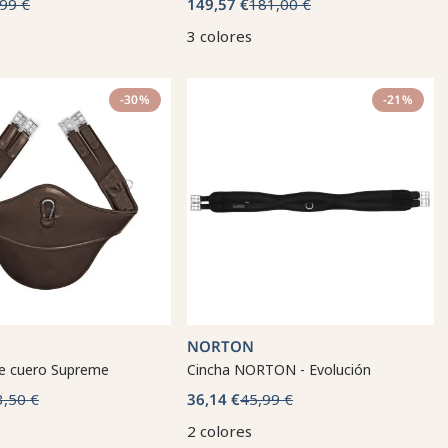
99 €
149,57 €
181,00 €
3 colores
-30%
-21%
NORTON
de cuero Supreme
Cincha NORTON - Evolución
3,50 €
36,14 €
45,99 €
2 colores