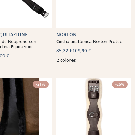
QUITAZIONE
NORTON
és de Neopreno con
Cincha anatómica Norton Protec
mbria Equitazione
85,22 €
109,90 €
00 €
2 colores
-21%
-26%