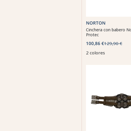
NORTON
Cinchera con babero N
Protec
100,86 €
129,90 €
2 colores