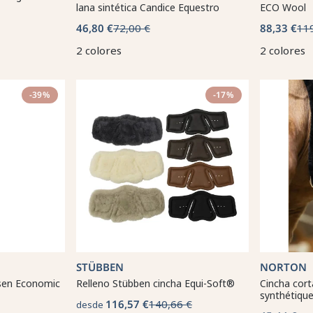
lana sintética Candice Equestro
ECO Wool
46,80 €
72,00 €
88,33 €
11
2 colores
2 colores
-39%
-17%
STÜBBEN
NORTON
sen Economic
Relleno Stübben cincha Equi-Soft®
Cincha cor
synthétiqu
116,57 €
140,66 €
desde