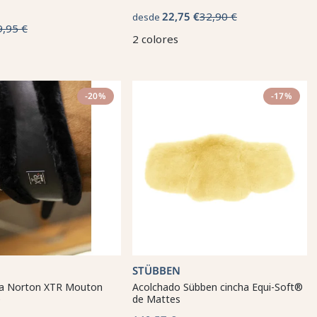
22,75 €
32,90 €
desde
9,95 €
2 colores
-20%
-17%
STÜBBEN
ta Norton XTR Mouton
Acolchado Sübben cincha Equi-Soft®
e
de Mattes