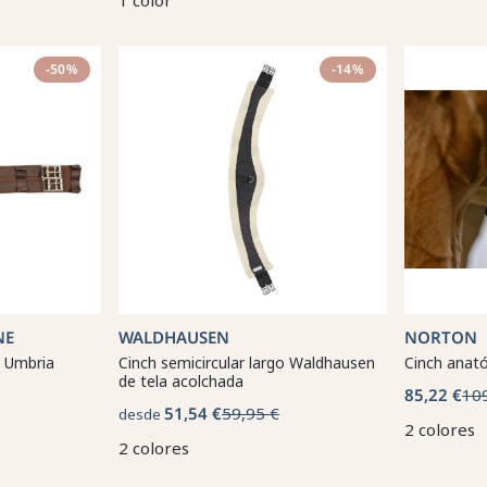
1 color
-50%
-14%
NE
WALDHAUSEN
NORTON
a Umbria
Cinch semicircular largo Waldhausen
Cinch anat
de tela acolchada
85,22 €
10
51,54 €
59,95 €
desde
2 colores
2 colores