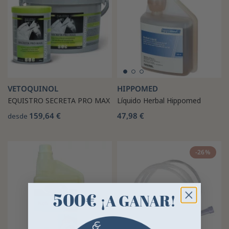
VETOQUINOL
HIPPOMED
EQUISTRO SECRETA PRO MAX
Líquido Herbal Hippomed
159,64 €
47,98 €
desde
-26%
500€
¡A GANAR!