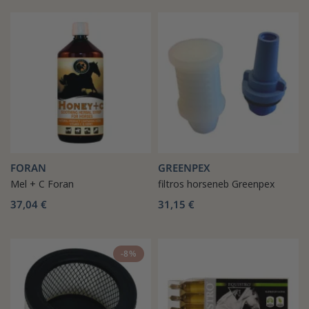
FORAN
GREENPEX
Mel + C Foran
filtros horseneb Greenpex
37,04 €
31,15 €
-8%