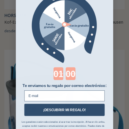
HORSE MASTER
WALDHAUSEN
Kof-Eze Paardenmeester
Tubo de conexión Waldhausen
inhalador Health + Care
30,87 €
desde
18,34 €
24,95 €
Countdown ends in:
Te enviamos tu regalo por correo electrónico:
E-mail
¡DESCUBRIR MI REGALO!
Los ganadores serán seleccionados al azar tras la inscripción. Al hacer clic arriba,
aceptas recibir nuestras comunicaciones por correo electrónico. Puedes darte de