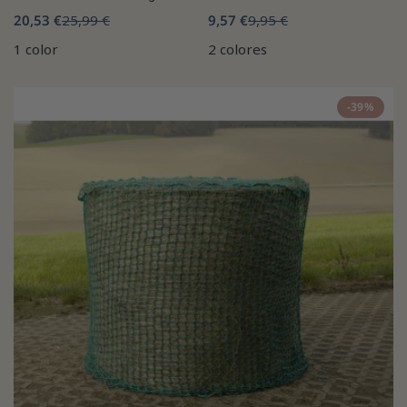
20,53 €
25,99 €
9,57 €
9,95 €
1 color
2 colores
-39%