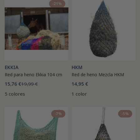
-21%
EKKIA
HKM
Red para heno Ekkia 104 cm
Red de heno Mezcla HKM
15,76 €
19,99 €
14,95 €
5 colores
1 color
-7%
-5%