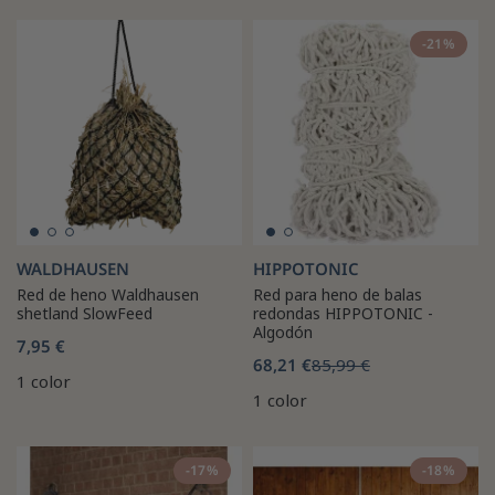
-21%
WALDHAUSEN
HIPPOTONIC
Red de heno Waldhausen
Red para heno de balas
shetland SlowFeed
redondas HIPPOTONIC -
Algodón
7,95 €
68,21 €
85,99 €
1 color
1 color
-17%
-18%