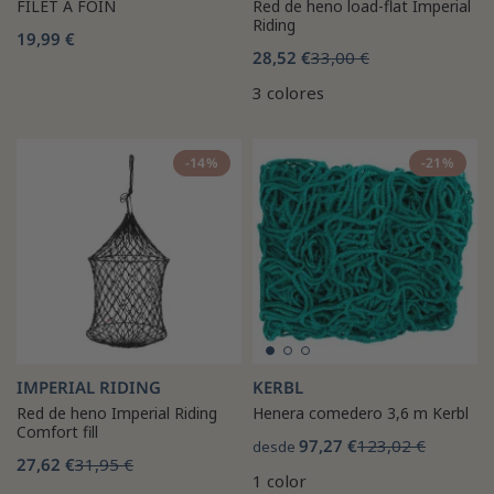
FILET A FOIN
Red de heno load-flat Imperial
Riding
19,99 €
28,52 €
33,00 €
3 colores
-14%
-21%
IMPERIAL RIDING
KERBL
Red de heno Imperial Riding
Henera comedero 3,6 m Kerbl
Comfort fill
97,27 €
123,02 €
desde
27,62 €
31,95 €
1 color