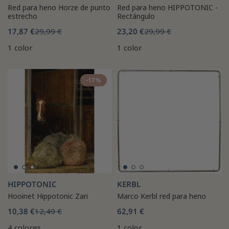
Red para heno Horze de punto
Red para heno HIPPOTONIC -
estrecho
Rectángulo
17,87 €
29,99 €
23,20 €
29,99 €
1 color
1 color
-17%
HIPPOTONIC
KERBL
Hooinet Hippotonic Zari
Marco Kerbl red para heno
10,38 €
12,49 €
62,91 €
4 colores
1 color