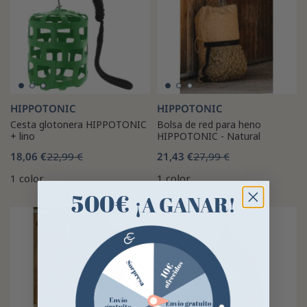
HIPPOTONIC
HIPPOTONIC
Cesta glotonera HIPPOTONIC
Bolsa de red para heno
+ lino
HIPPOTONIC - Natural
18,06 €
22,99 €
21,43 €
27,99 €
1 color
1 color
500€
¡A GANAR!
-23%