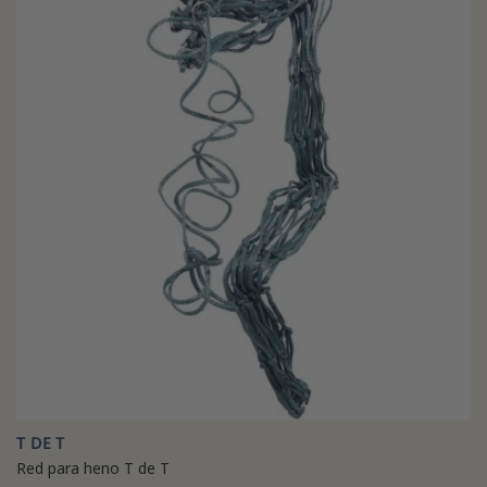
T DE T
Red para heno T de T