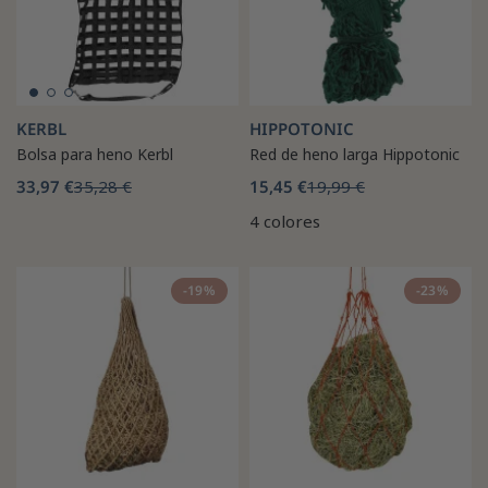
KERBL
HIPPOTONIC
Bolsa para heno Kerbl
Red de heno larga Hippotonic
33,97 €
35,28 €
15,45 €
19,99 €
4 colores
-19%
-23%