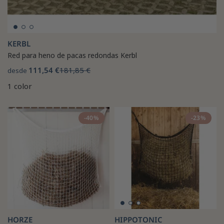
KERBL
Red para heno de pacas redondas Kerbl
111,54 €
181,85 €
desde
1 color
-40%
-23%
HORZE
HIPPOTONIC