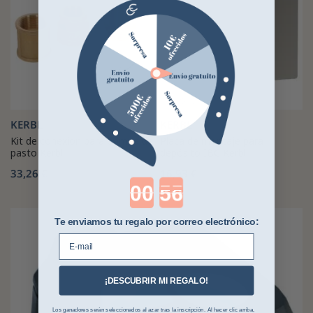
KERBL
KERBL
Kit de conexión para bomba de
Placa de montaje para
pasto Kerbl
depósito IBC Kerbl
33,26 €
16,93 €
Countdown ends in:
Te enviamos tu regalo por correo electrónico:
E-mail
¡DESCUBRIR MI REGALO!
Los ganadores serán seleccionados al azar tras la inscripción. Al hacer clic arriba,