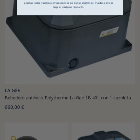
aceptas recibir nuestras comunicaciones por correo electrónico. Puedes darte de
baja en cualquier momento.
LA GÉE
Bebedero antihielo Polytherme La Gee 1B 40L con 1 cazoleta
660,00 €