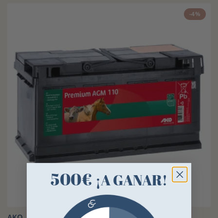
-4%
500€
¡A GANAR!
AKO