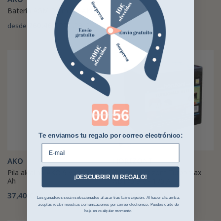
Batería AGM Premium AKO
260,46 €
271,23 €
desde
Countdown ends in:
Te enviamos tu regalo por correo electrónico:
E-mail
AKO
HORIZONT
Pila alcalina AKO 9 voltios 170
Batería Horizont Turbomax
¡DESCUBRIR MI REGALO!
Ah
AB170 9 V - 170 AH
37,40 €
44,99 €
Los ganadores serán seleccionados al azar tras la inscripción. Al hacer clic arriba,
aceptas recibir nuestras comunicaciones por correo electrónico. Puedes darte de
baja en cualquier momento.