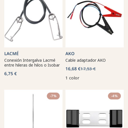
LACMÉ
AKO
Conexión Intergalva Lacmé
Cable adaptador AKO
entre hileras de hilos o Isobar
16,68 €
17,53 €
6,75 €
1 color
-7%
-4%