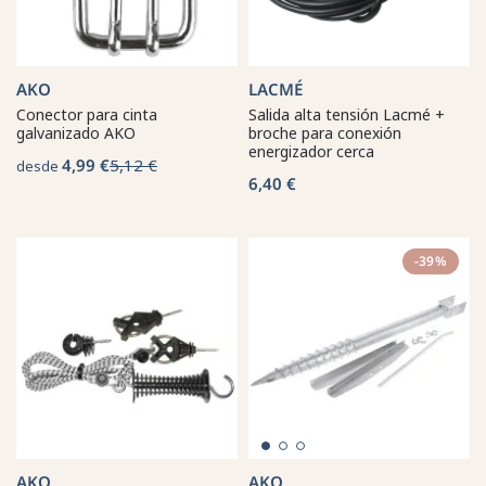
AKO
LACMÉ
Conector para cinta
Salida alta tensión Lacmé +
galvanizado AKO
broche para conexión
energizador cerca
4,99 €
5,12 €
desde
6,40 €
-39%
AKO
AKO