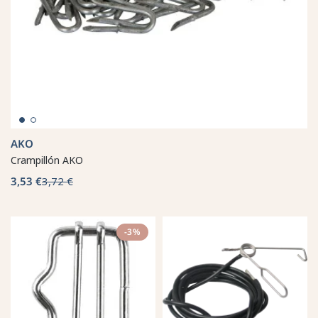
AKO
Crampillón AKO
3,53 €
3,72 €
-3%