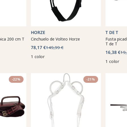
HORZE
T DE T
pica 200 cm T
Cinchuelo de Volteo Horze
Fusta pica
T de T
78,17 €
149,99 €
16,38 €
19,
1 color
1 color
-22%
-21%