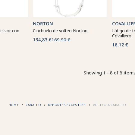
NORTON
COVALLIE
elsior con
Cinchuelo de volteo Norton
Látigo de t
Covalliero
134,83 €
169,90 €
16,12 €
Showing 1 - 8 of 8 item
HOME
CABALLO
DEPORTES ECUESTRES
VOLTEO A CABALLO