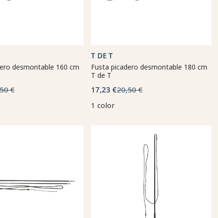
T DE T
dero desmontable 160 cm
Fusta picadero desmontable 180 cm
T de T
50 €
17,23 €
20,50 €
1 color