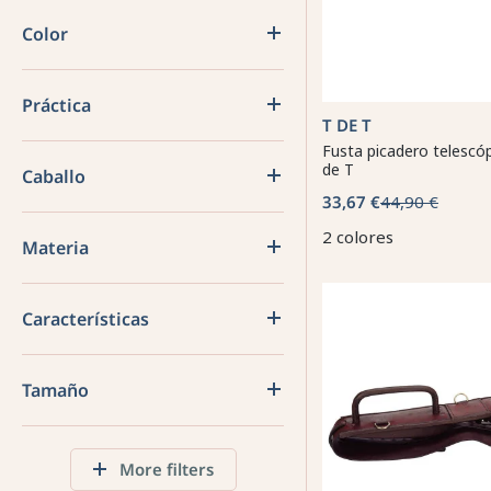
Color
Práctica
T DE T
Fusta picadero telescó
de T
Caballo
33,67 €
44,90 €
2 colores
Materia
Características
Tamaño
More filters