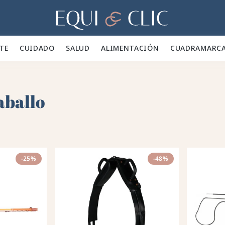
Hogar
TE 👕
CUIDADO 🪮
SALUD ✨
ALIMENTACIÓN 🥕
CUADRA
MARC
aballo
-25%
-48%