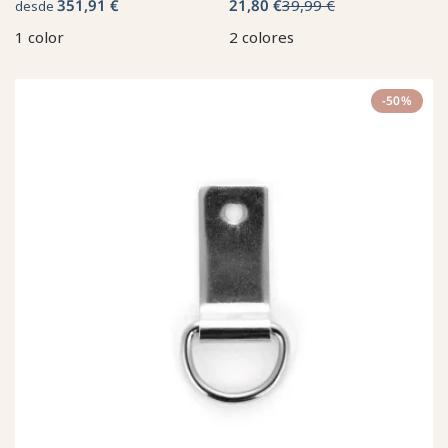
351,91 €
21,80 €
39,99 €
desde
1 color
2 colores
-50%