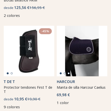
Botas Beatrice HKM
125,56 €
156,95 €
desde
2 colores
-45%
T DE T
HARCOUR
Protector tendones First T de
Manta de silla Harcour Caelius
T
69,98 €
10,95 €
19,90 €
desde
1 color
9 colores