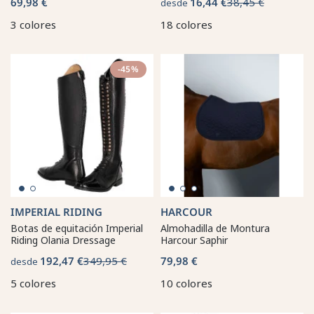
69,98 €
16,44 €
38,45 €
desde
3 colores
18 colores
-45%
IMPERIAL RIDING
HARCOUR
Botas de equitación Imperial
Almohadilla de Montura
Riding Olania Dressage
Harcour Saphir
192,47 €
349,95 €
79,98 €
desde
5 colores
10 colores