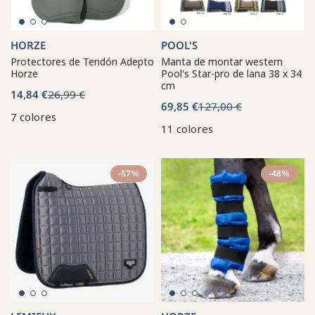
HORZE
POOL'S
Protectores de Tendón Adepto
Manta de montar western
Horze
Pool's Star-pro de lana 38 x 34
cm
14,84 €
26,99 €
69,85 €
127,00 €
7 colores
11 colores
-57%
-48%