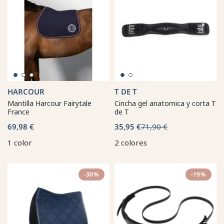
HARCOUR
T DE T
Mantilla Harcour Fairytale
Cincha gel anatomica y corta T
France
de T
69,98 €
35,95 €
71,90 €
1 color
2 colores
-30%
-19%