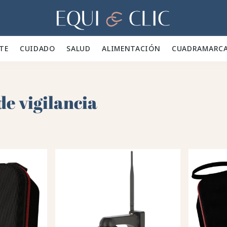
Hogar
TE 👕
CUIDADO 🪮
SALUD ✨
ALIMENTACIÓN 🥕
CUADRA
MARC
e vigilancia