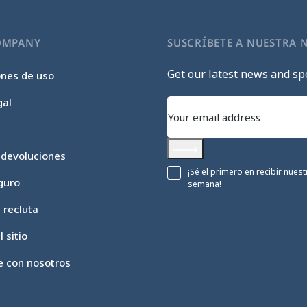
OMPANY
SUSCRÍBETE A NUESTRA 
Get our latest news and spe
ones de uso
gal
 devoluciones
Subscribe
¡Sé el primero en recibir nue
guro
semana!
c recluta
 sitio
e con nosotros