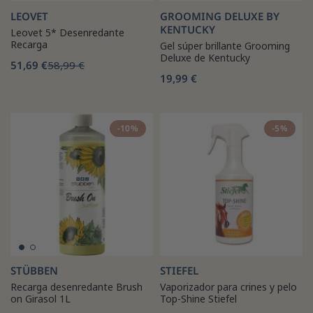
LEOVET
GROOMING DELUXE BY
KENTUCKY
Leovet 5* Desenredante
Recarga
Gel súper brillante Grooming
Deluxe de Kentucky
51,69 €
58,99 €
19,99 €
-10%
-5%
STÜBBEN
STIEFEL
Recarga desenredante Brush
Vaporizador para crines y pelo
on Girasol 1L
Top-Shine Stiefel