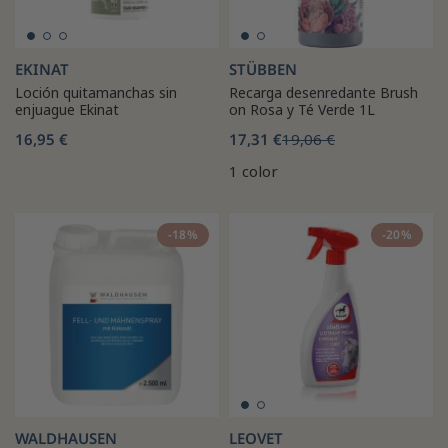
EKINAT
STÜBBEN
Loción quitamanchas sin
Recarga desenredante Brush
enjuague Ekinat
on Rosa y Té Verde 1L
16,95 €
17,31 €
19,06 €
1 color
-18%
-20%
WALDHAUSEN
LEOVET