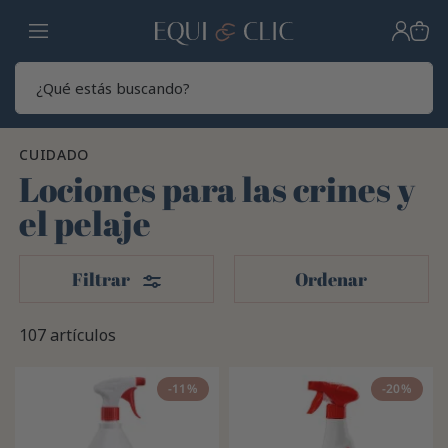
Hogar
Sear
CUIDADO
Lociones para las crines y
el pelaje
Filtros
Filtrar
Ordenar
107 artículos
-11%
-20%