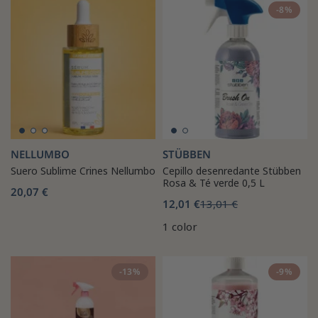
-8%
NELLUMBO
STÜBBEN
Suero Sublime Crines Nellumbo
Cepillo desenredante Stübben
Rosa & Té verde 0,5 L
20,07 €
12,01 €
13,01 €
1 color
-13%
-9%