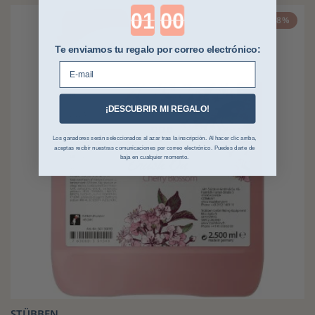
Countdown ends in:
-8%
Te enviamos tu regalo por correo electrónico:
E-mail
¡DESCUBRIR MI REGALO!
Los ganadores serán seleccionados al azar tras la inscripción. Al hacer clic arriba,
aceptas recibir nuestras comunicaciones por correo electrónico. Puedes darte de
baja en cualquier momento.
STÜBBEN