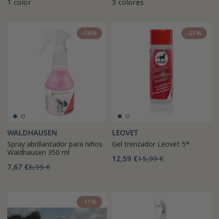
1 color
3 colores
-14%
-21%
WALDHAUSEN
LEOVET
Spray abrillantador para niños
Gel trenzador Leovet 5*
Waldhausen 350 ml
12,59 €
15,99 €
7,67 €
8,95 €
-11%