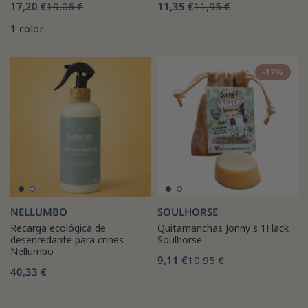
17,20 €
19,06 €
11,35 €
11,95 €
1 color
-17%
NELLUMBO
SOULHORSE
Recarga ecológica de
Quitamanchas Jonny's 1Flack
desenredante para crines
Soulhorse
Nellumbo
9,11 €
10,95 €
40,33 €