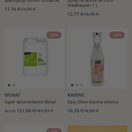
Glansspray Leovet Ontklitter
Spray de aceite de coco
Waldhausen 1 L
11,16 €
13,99 €
12,77 €
15,95 €
-25%
-14%
EKINAT
RAVENE
Super desenredante Ekinat
Easy Shine Ravene intenso
121,00 €
161,33 €
16,33 €
18,99 €
desde
-16%