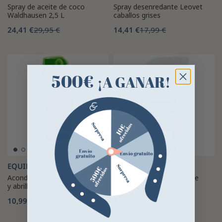
Spray de aceite de coco
Spray desenredante Leovet
Waldhausen 2,5 L
caballos grises
24,41 €
29,95 €
14,41 €
17,99 €
500€
¡A GANAR!
EQUINATURA
EFFOL
Acondicionador desenredante
Spray Effol Kids Star-Shine
y abrillantador Equinatura
Dorado
10,99 €
12,99 €