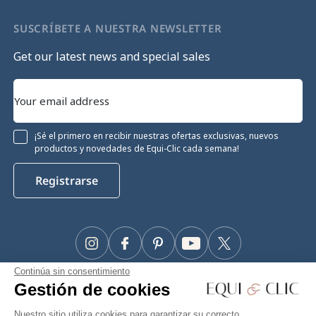
SUSCRÍBETE A NUESTRA NEWSLETTER
Get our latest news and special sales
¡Sé el primero en recibir nuestras ofertas exclusivas, nuevos
productos y novedades de Equi-Clic cada semana!
Registrarse
Instagram
Facebook
Pinterest
YouTube
Twitter
Continúa sin consentimiento
#Makeyourhorseapriority
Gestión de cookies
Nuestro sitio utiliza cookies para garantizar su correcto