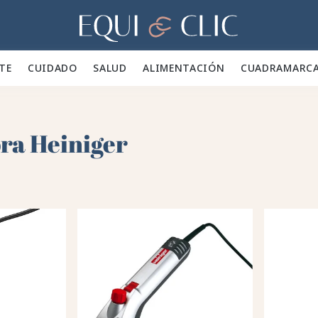
Hogar
TE 👕
CUIDADO 🪮
SALUD ✨
ALIMENTACIÓN 🥕
CUADRA
MARC
ra Heiniger