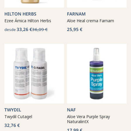
HILTON HERBS
FARNAM
Ezee Árnica Hilton Herbs
Aloe Heal crema Farnam
33,26 €
36,09 €
25,95 €
desde
TWYDIL
NAF
Twydil Cutagel
Aloe Vera Purple Spray
NaturalintX
32,76 €
17,99 €