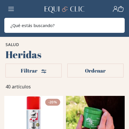
Hogar
Sear
SALUD
Heridas
Filtros
Filtrar
Ordenar
40 artículos
-20%