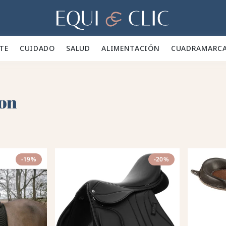
Hogar
TE 👕
CUIDADO 🪮
SALUD ✨
ALIMENTACIÓN 🥕
CUADRA
MARC
ton
-19%
-20%