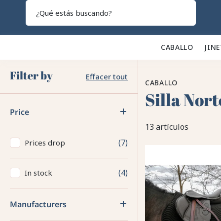
Search
CABALLO 🐎
JINE
Filter by
Effacer tout
CABALLO
Silla Nor
Price
13 artículos
7
Prices drop
4
In stock
Manufacturers