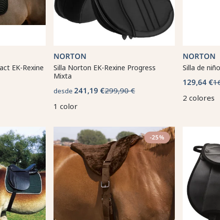
NORTON
NORTON
tact EK-Rexine
Silla Norton EK-Rexine Progress
Silla de niñ
Mixta
129,64 €
1
241,19 €
299,90 €
desde
2 colores
1 color
-25%