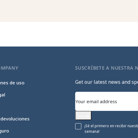
OMPANY
SUSCRÍBETE A NUESTRA 
Get our latest news and spe
ones de uso
gal
 devoluciones
Subscribe
¡Sé el primero en recibir nue
guro
semana!