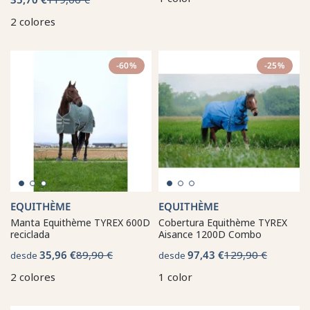
2 colores
-60%
-25%
EQUITHÈME
EQUITHÈME
Manta Equithème TYREX 600D
Cobertura Equithème TYREX
reciclada
Aisance 1200D Combo
35,96 €
89,90 €
97,43 €
129,90 €
desde
desde
2 colores
1 color