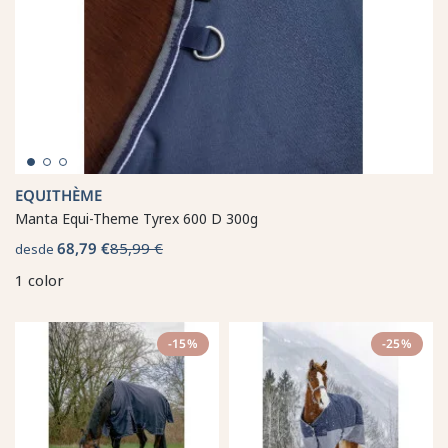
EQUITHÈME
Manta Equi-Theme Tyrex 600 D 300g
68,79 €
85,99 €
desde
1 color
-15%
-25%