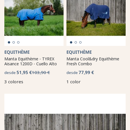
EQUITHÈME
EQUITHÈME
Manta Equithème - TYREX
Manta Cool&dry Equithème
Aisance 1200D - Cuello Alto
Fresh Combo
51,95 €
103,90 €
77,99 €
desde
desde
3 colores
1 color