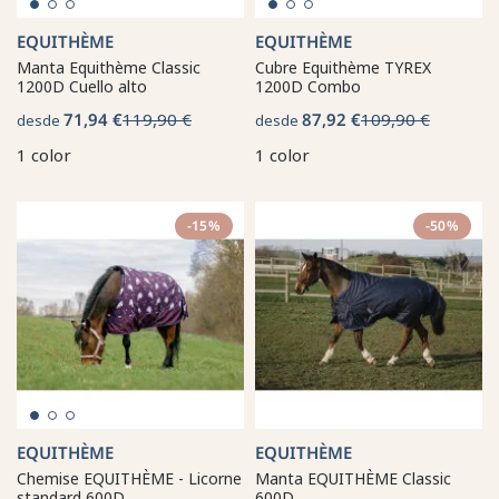
EQUITHÈME
EQUITHÈME
Manta Equithème Classic
Cubre Equithème TYREX
1200D Cuello alto
1200D Combo
71,94 €
119,90 €
87,92 €
109,90 €
desde
desde
1 color
1 color
-15%
-50%
EQUITHÈME
EQUITHÈME
Chemise EQUITHÈME - Licorne
Manta EQUITHÈME Classic
standard 600D
600D