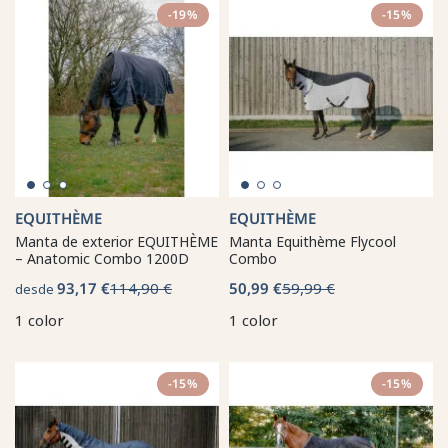
-19%
-15%
EQUITHÈME
EQUITHÈME
Manta de exterior EQUITHÈME
Manta Equithème Flycool
– Anatomic Combo 1200D
Combo
93,17 €
114,90 €
50,99 €
59,99 €
desde
1 color
1 color
-15%
-15%