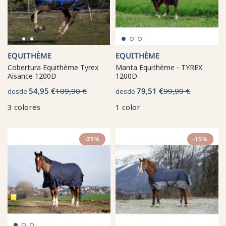
EQUITHÈME
EQUITHÈME
Cobertura Equithème Tyrex
Manta Equithème - TYREX
Aisance 1200D
1200D
54,95 €
109,90 €
79,51 €
99,99 €
desde
desde
3 colores
1 color
-25%
-15%