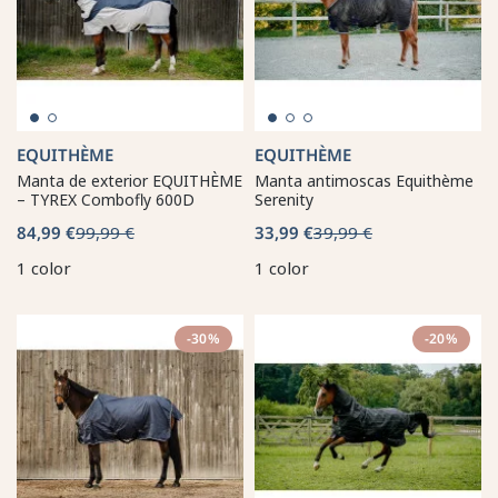
EQUITHÈME
EQUITHÈME
Manta de exterior EQUITHÈME
Manta antimoscas Equithème
– TYREX Combofly 600D
Serenity
84,99 €
99,99 €
33,99 €
39,99 €
1 color
1 color
-30%
-20%