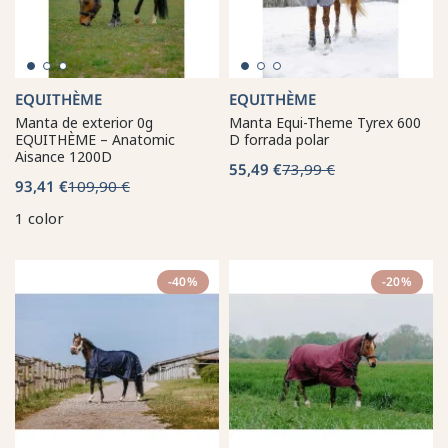
EQUITHÈME
EQUITHÈME
Manta de exterior 0g
Manta Equi-Theme Tyrex 600
EQUITHÈME – Anatomic
D forrada polar
Aisance 1200D
55,49 €
73,99 €
93,41 €
109,90 €
1 color
-40%
-20%