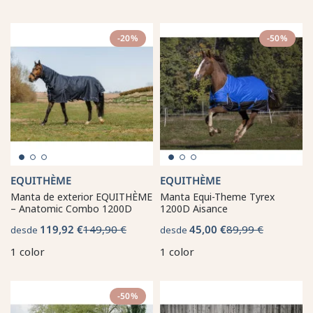
-20%
-50%
EQUITHÈME
EQUITHÈME
Manta de exterior EQUITHÈME
Manta Equi-Theme Tyrex
– Anatomic Combo 1200D
1200D Aisance
119,92 €
149,90 €
45,00 €
89,99 €
desde
desde
1 color
1 color
-50%