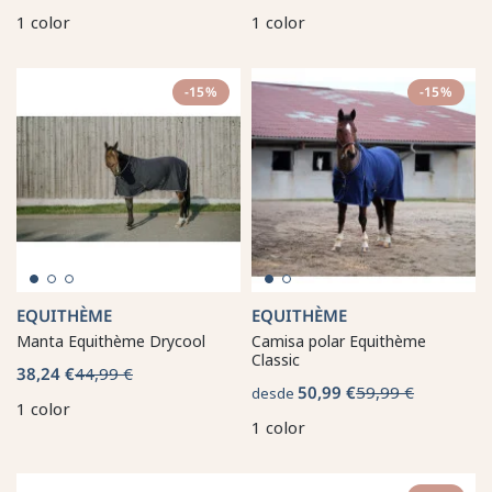
1 color
1 color
-15%
-15%
EQUITHÈME
EQUITHÈME
Manta Equithème Drycool
Camisa polar Equithème
Classic
38,24 €
44,99 €
50,99 €
59,99 €
desde
1 color
1 color