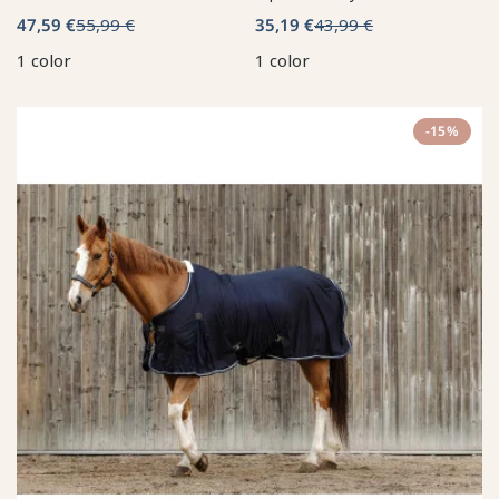
47,59 €
55,99 €
35,19 €
43,99 €
1 color
1 color
-15%