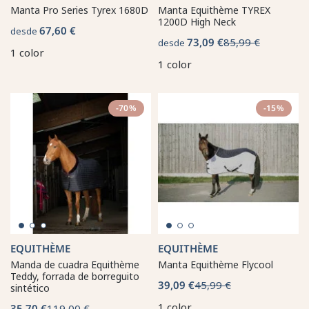
Manta Pro Series Tyrex 1680D
Manta Equithème TYREX
1200D High Neck
67,60 €
desde
73,09 €
85,99 €
desde
1 color
1 color
-70%
-15%
EQUITHÈME
EQUITHÈME
Manda de cuadra Equithème
Manta Equithème Flycool
Teddy, forrada de borreguito
39,09 €
45,99 €
sintético
1 color
35,70 €
119,00 €