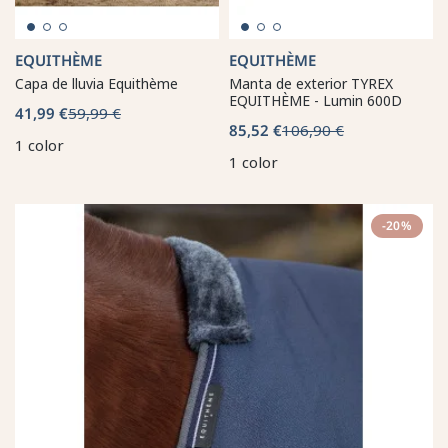
EQUITHÈME
EQUITHÈME
Capa de lluvia Equithème
Manta de exterior TYREX
EQUITHÈME - Lumin 600D
41,99 €
59,99 €
85,52 €
106,90 €
1 color
1 color
-20%