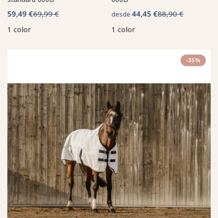
59,49 €
69,99 €
44,45 €
88,90 €
desde
1 color
1 color
-35%