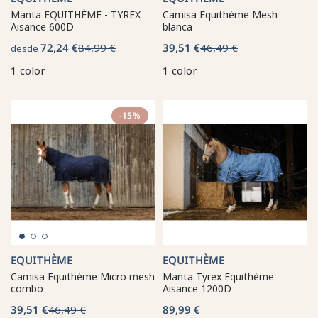
Manta EQUITHÈME - TYREX
Camisa Equithème Mesh
Aisance 600D
blanca
72,24 €
84,99 €
39,51 €
46,49 €
desde
1 color
1 color
-15%
EQUITHÈME
EQUITHÈME
Camisa Equithème Micro mesh
Manta Tyrex Equithème
combo
Aisance 1200D
39,51 €
46,49 €
89,99 €