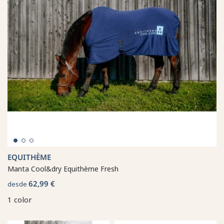
EQUITHÈME
Manta Cool&dry Equithème Fresh
62,99 €
desde
1 color