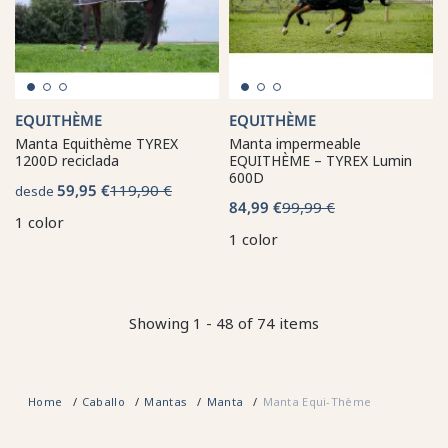
EQUITHÈME
EQUITHÈME
Manta Equithème TYREX
Manta impermeable
1200D reciclada
EQUITHÈME – TYREX Lumin
600D
59,95 €
119,90 €
desde
84,99 €
99,99 €
1 color
1 color
Showing 1 - 48 of 74 items
Home
Caballo
Mantas
Manta
Manta Equi-Thème