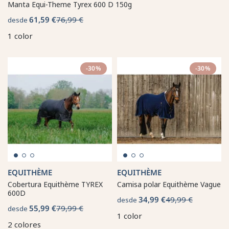
Manta Equi-Theme Tyrex 600 D 150g
61,59 €
76,99 €
desde
1 color
-30%
-30%
EQUITHÈME
EQUITHÈME
Cobertura Equithème TYREX
Camisa polar Equithème Vague
600D
34,99 €
49,99 €
desde
55,99 €
79,99 €
desde
1 color
2 colores