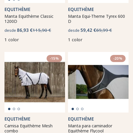
EQUITHÈME
EQUITHÈME
Manta Equithème Classic
Manta Equi-Theme Tyrex 600
1200D
D
86,93 €
115,90 €
59,42 €
69,99 €
desde
desde
1 color
1 color
-15%
-20%
EQUITHÈME
EQUITHÈME
Camisa Equithème Mesh
Manta para caminador
combo
Equithème Flycool