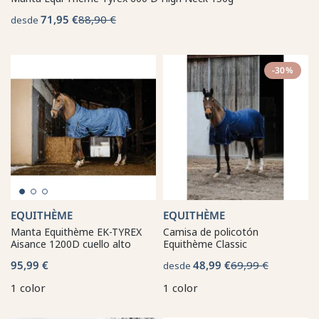
71,95 €
88,90 €
desde
-30%
EQUITHÈME
EQUITHÈME
Manta Equithème EK-TYREX
Camisa de policotón
Aisance 1200D cuello alto
Equithème Classic
95,99 €
48,99 €
69,99 €
desde
1 color
1 color