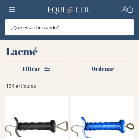
Hogar
Sear
Lacmé
Filtros
Filtrar
Ordenar
194 artículos