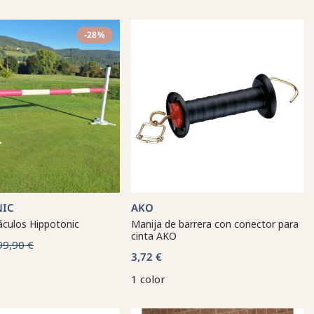
-28%
NIC
AKO
áculos Hippotonic
Manija de barrera con conector para
cinta AKO
99,90 €
3,72 €
1 color