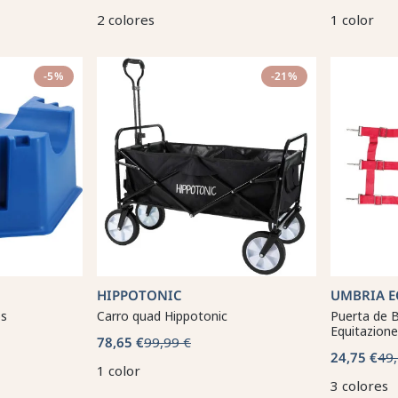
2 colores
1 color
-5%
-21%
HIPPOTONIC
UMBRIA E
os
Carro quad Hippotonic
Puerta de 
Equitazione
78,65 €
99,99 €
24,75 €
49,
1 color
3 colores