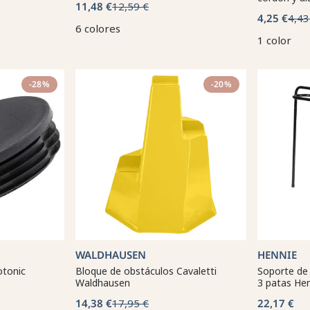
11,48 €
12,59 €
4,25 €
4,43
6 colores
1 color
-28%
-20%
WALDHAUSEN
HENNIE
otonic
Bloque de obstáculos Cavaletti
Soporte de
Waldhausen
3 patas He
14,38 €
17,95 €
22,17 €