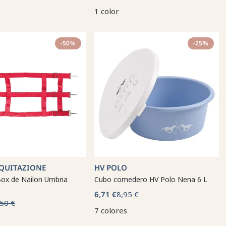
1 color
-50%
-25%
QUITAZIONE
HV POLO
Box de Nailon Umbria
Cubo comedero HV Polo Nena 6 L
6,71 €
8,95 €
50 €
7 colores