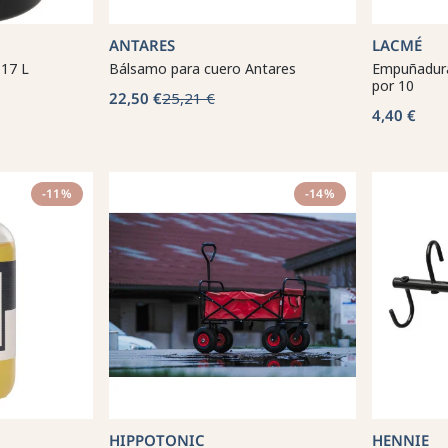
ANTARES
LACMÉ
17 L
Bálsamo para cuero Antares
Empuñadura
por 10
22,50 €
25,21 €
4,40 €
-11%
-14%
HIPPOTONIC
HENNIE