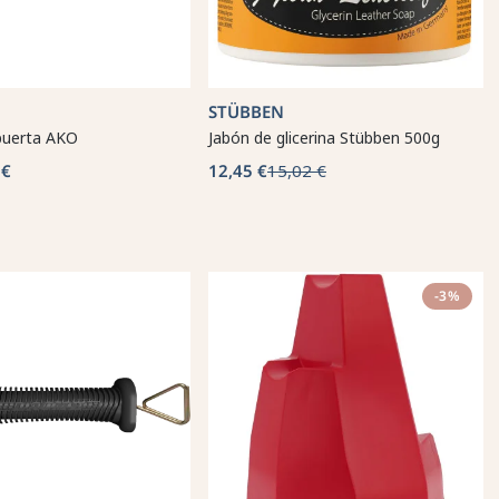
STÜBBEN
puerta AKO
Jabón de glicerina Stübben 500g
 €
12,45 €
15,02 €
-3%