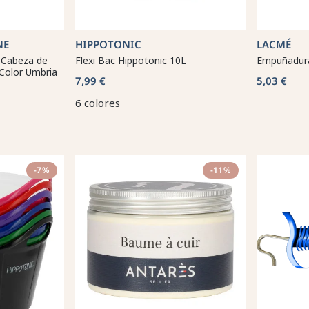
NE
HIPPOTONIC
LACMÉ
 Cabeza de
Flexi Bac Hippotonic 10L
Empuñadura
 Color Umbria
7,99 €
5,03 €
6 colores
-7%
-11%