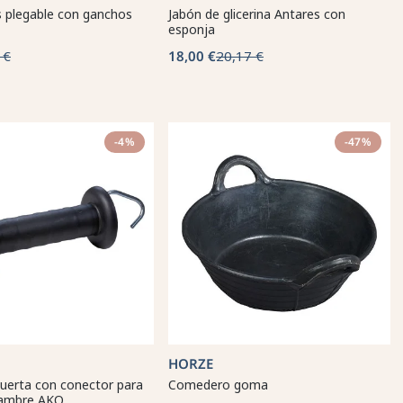
s plegable con ganchos
Jabón de glicerina Antares con
esponja
 €
18,00 €
20,17 €
-4%
-47%
HORZE
puerta con conector para
Comedero goma
lambre AKO