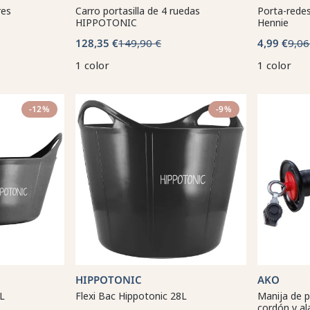
res
Carro portasilla de 4 ruedas
Porta-rede
HIPPOTONIC
Hennie
128,35 €
149,90 €
4,99 €
9,06
1 color
1 color
-12%
-9%
HIPPOTONIC
AKO
5L
Flexi Bac Hippotonic 28L
Manija de 
cordón y a