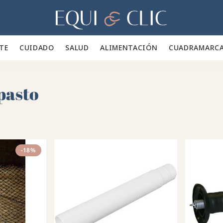
Hogar
TE 👕
CUIDADO 🪮
SALUD ✨
ALIMENTACIÓN 🥕
CUADRA
MARC
pasto
-18%