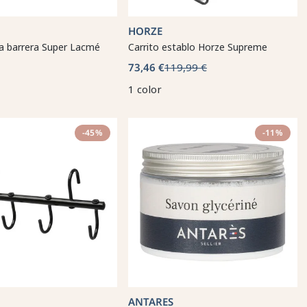
HORZE
 barrera Super Lacmé
Carrito establo Horze Supreme
73,46 €
119,99 €
1 color
-45%
-11%
ANTARES