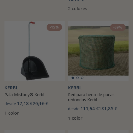
2 colores
-15%
-39%
KERBL
KERBL
Pala Mistboy® Kerbl
Red para heno de pacas
redondas Kerbl
17,18 €
20,16 €
desde
111,54 €
181,85 €
desde
1 color
1 color