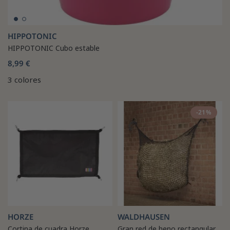
HIPPOTONIC
HIPPOTONIC Cubo estable
8,99 €
3 colores
-21%
HORZE
WALDHAUSEN
Cortina de cuadra Horze
Gran red de heno rectangular