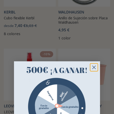
KERBL
WALDHAUSEN
Cubo flexible Kerbl
Anillo de Sujeción sobre Placa
Waldhausen
7,40 €
8,03 €
desde
4,95 €
8 colores
1 color
-10%
500€
¡A GANAR!
LEOVET
GROOMING DELUXE BY
KENTUCKY
LEOVET First Aid Spray