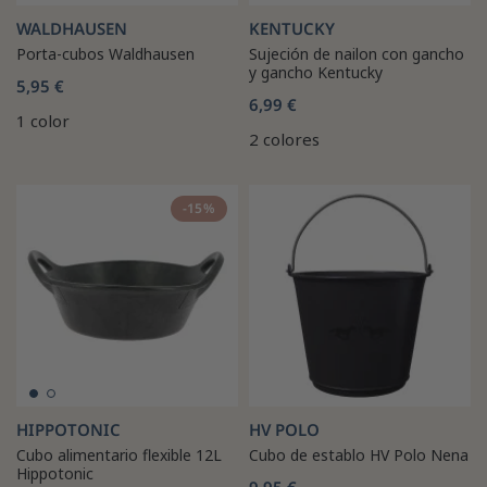
WALDHAUSEN
KENTUCKY
Porta-cubos Waldhausen
Sujeción de nailon con gancho
y gancho Kentucky
5,95 €
6,99 €
1 color
2 colores
-15%
HIPPOTONIC
HV POLO
Cubo alimentario flexible 12L
Cubo de establo HV Polo Nena
Hippotonic
9,95 €