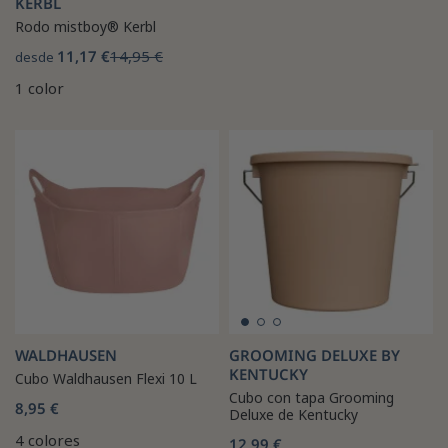
KERBL
Rodo mistboy® Kerbl
11,17 €
14,95 €
desde
1 color
WALDHAUSEN
GROOMING DELUXE BY
KENTUCKY
Cubo Waldhausen Flexi 10 L
Cubo con tapa Grooming
8,95 €
Deluxe de Kentucky
4 colores
12,99 €