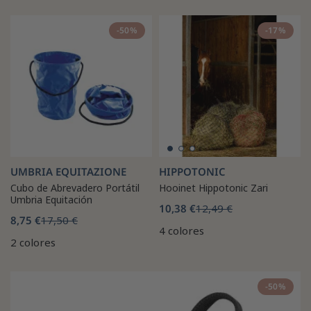
-50%
-17%
UMBRIA EQUITAZIONE
HIPPOTONIC
Cubo de Abrevadero Portátil
Hooinet Hippotonic Zari
Umbria Equitación
10,38 €
12,49 €
8,75 €
17,50 €
4 colores
2 colores
-50%