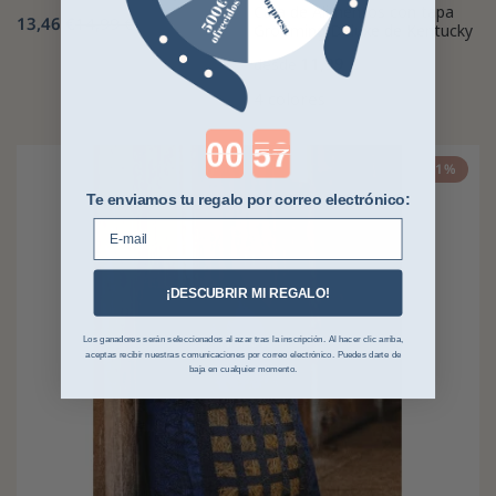
Caja de Alimentos con tapa
13,46 €
14,99 €
Grooming Deluxe de Kentucky
11,99 €
desde
4 colores
Countdown ends in:
-21%
Te enviamos tu regalo por correo electrónico:
E-mail
¡DESCUBRIR MI REGALO!
Los ganadores serán seleccionados al azar tras la inscripción. Al hacer clic arriba,
aceptas recibir nuestras comunicaciones por correo electrónico. Puedes darte de
baja en cualquier momento.