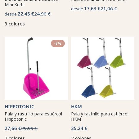
Mini Kerbl
17,63 €
21,06 €
desde
22,45 €
24,90 €
desde
3 colores
-8%
HIPPOTONIC
HKM
Pala y rastrillo para estiércol
Pala y rastrillo para estiércol
Hippotonic
HKM
27,66 €
29,99 €
35,24 €
7 colores
2 colores