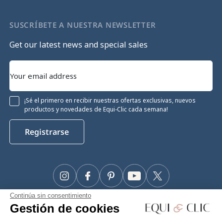
SUSCRÍBETE A NUESTRA NEWSLETTER
Get our latest news and special sales
¡Sé el primero en recibir nuestras ofertas exclusivas, nuevos
productos y novedades de Equi-Clic cada semana!
Registrarse
Instagram
Facebook
Pinterest
YouTube
Twitter
Continúa sin consentimiento
#Makeyourhorseapriority
Gestión de cookies