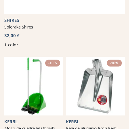
SHIRES
Solorake Shires
32,00 €
1 color
-10%
-16%
KERBL
KERBL
Mozo de cuadra Mistboy®
Pala de aluminio Profi Kerbl