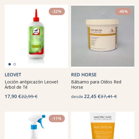
-22%
-40%
LEOVET
RED HORSE
Loción antipicazón Leovet
Bálsamo para Oídos Red
Árbol de Té
Horse
17,90 €
22,99 €
22,45 €
37,41 €
desde
-11%