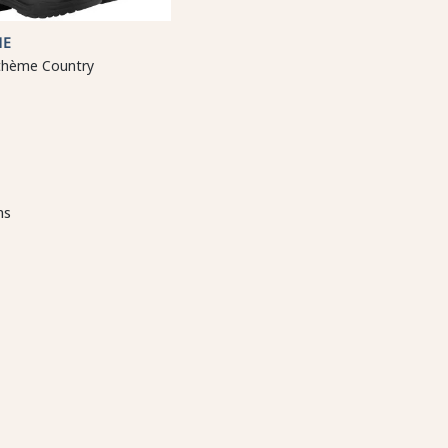
ME
thème Country
ms