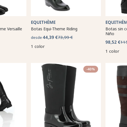
EQUITHÈME
EQUITHÈ
me Versaille
Botas Equi-Theme Riding
Botas sin 
Niño
44,39 €
73,99 €
desde
98,52 €
11
1 color
1 color
-40%