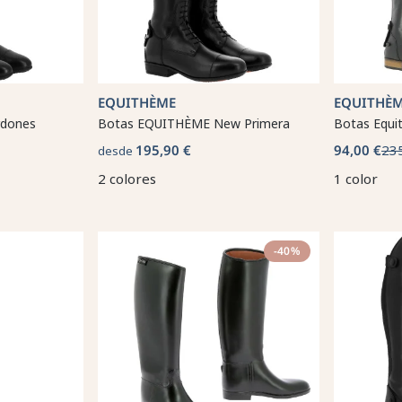
EQUITHÈME
EQUITHÈ
rdones
Botas EQUITHÈME New Primera
Botas Equ
195,90 €
94,00 €
23
desde
2 colores
1 color
-40%