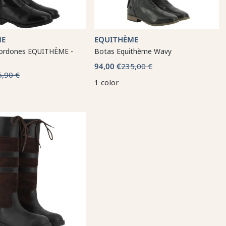
ME
EQUITHÈME
cordones EQUITHÈME -
Botas Equithème Wavy
94,00 €
235,00 €
5,90 €
1 color