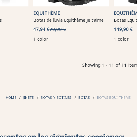
EQUITHÈME
EQUITHÈ
s
Botas de lluvia Equithème Je t'aime
Botas Equi
47,94 €
79,90 €
149,90 €
1 color
1 color
Showing 1 - 11 of 11 ite
HOME
JINETE
BOTAS Y BOTINES
BOTAS
BOTAS EQUI-THEME
sentes en las siguientes secciones: