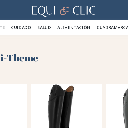
Hogar
TE 👕
CUIDADO 🪮
SALUD ✨
ALIMENTACIÓN 🥕
CUADRA
MARC
ui-Theme