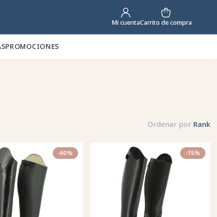
Carrito de compra
Mi cuenta
AS
PROMOCIONES
Ordenar por
Rank
-60%
-15%