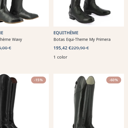
ME
EQUITHÈME
ithème Wavy
Botas Equi-Theme My Primera
5,00 €
195,42 €
229,90 €
1 color
-15%
-60%