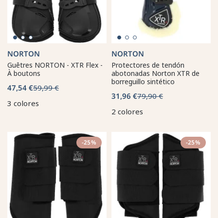
NORTON
NORTON
Guêtres NORTON - XTR Flex -
Protectores de tendón
À boutons
abotonadas Norton XTR de
borreguillo sintético
47,54 €
59,99 €
31,96 €
79,90 €
3 colores
2 colores
-25%
-25%