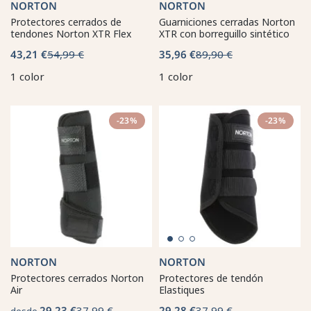
NORTON
NORTON
Protectores cerrados de
Guarniciones cerradas Norton
tendones Norton XTR Flex
XTR con borreguillo sintético
43,21 €
54,99 €
35,96 €
89,90 €
1 color
1 color
-23%
-23%
NORTON
NORTON
Protectores cerrados Norton
Protectores de tendón
Air
Elastiques
29,23 €
37,99 €
29,28 €
37,99 €
desde