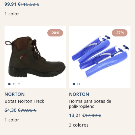
99,91 €
119,90 €
1 color
-20%
-27%
NORTON
NORTON
Botas Norton Treck
Horma para botas de
poliPropileno
64,30 €
79,99 €
13,21 €
17,99 €
1 color
3 colores