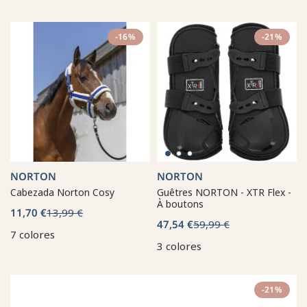
-16%
-21%
NORTON
NORTON
Cabezada Norton Cosy
Guêtres NORTON - XTR Flex -
À boutons
11,70 €
13,99 €
47,54 €
59,99 €
7 colores
3 colores
-21%