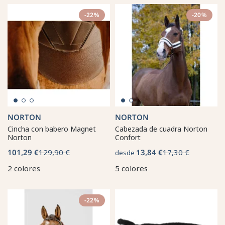
-22%
-20%
NORTON
NORTON
Cincha con babero Magnet
Cabezada de cuadra Norton
Norton
Confort
101,29 €
129,90 €
13,84 €
17,30 €
desde
2 colores
5 colores
-22%