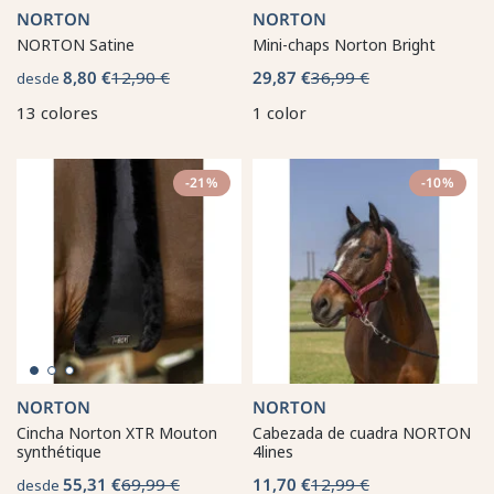
NORTON
NORTON
NORTON Satine
Mini-chaps Norton Bright
8,80 €
12,90 €
29,87 €
36,99 €
desde
13 colores
1 color
-21%
-10%
NORTON
NORTON
Cincha Norton XTR Mouton
Cabezada de cuadra NORTON
synthétique
4lines
55,31 €
69,99 €
11,70 €
12,99 €
desde