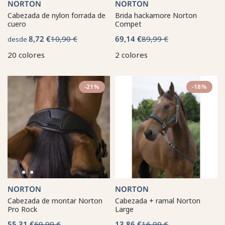
NORTON
NORTON
Cabezada de nylon forrada de
Brida hackamore Norton
cuero
Compet
8,72 €
10,90 €
69,14 €
89,99 €
desde
20 colores
2 colores
-21%
-18%
NORTON
NORTON
Cabezada de montar Norton
Cabezada + ramal Norton
Pro Rock
Large
55,31 €
69,99 €
13,86 €
16,99 €