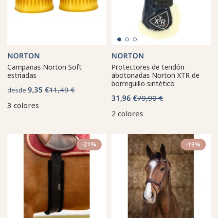
NORTON
NORTON
Campanas Norton Soft
Protectores de tendón
estriadas
abotonadas Norton XTR de
borreguillo sintético
9,35 €
11,49 €
desde
31,96 €
79,90 €
3 colores
2 colores
-21%
-19%