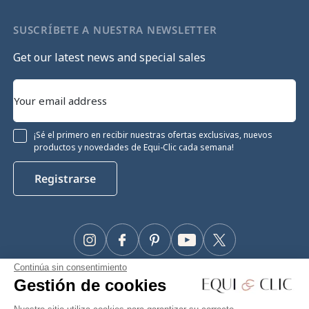
SUSCRÍBETE A NUESTRA NEWSLETTER
Get our latest news and special sales
¡Sé el primero en recibir nuestras ofertas exclusivas, nuevos
productos y novedades de Equi-Clic cada semana!
Registrarse
Instagram
Facebook
Pinterest
YouTube
Twitter
Continúa sin consentimiento
#Makeyourhorseapriority
Gestión de cookies