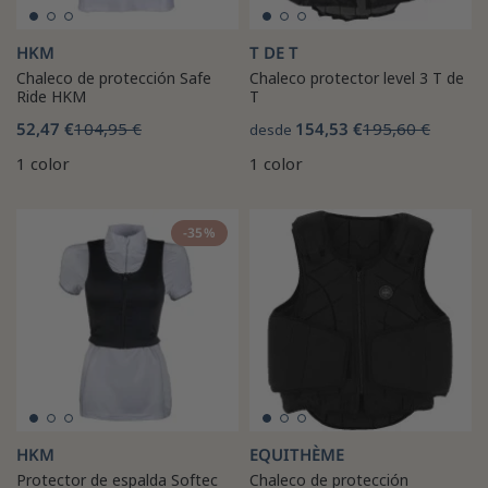
HKM
T DE T
Chaleco de protección Safe
Chaleco protector level 3 T de
Ride HKM
T
52,47 €
104,95 €
154,53 €
195,60 €
desde
1 color
1 color
-35%
HKM
EQUITHÈME
Protector de espalda Softec
Chaleco de protección