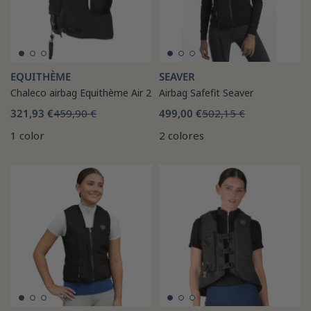
EQUITHÈME
SEAVER
Chaleco airbag Equithème Air 2
Airbag Safefit Seaver
321,93 €
459,90 €
499,00 €
502,15 €
1 color
2 colores