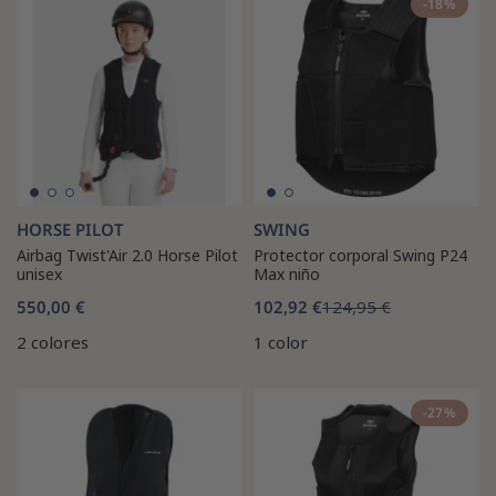
-18%
HORSE PILOT
SWING
Airbag Twist'Air 2.0 Horse Pilot
Protector corporal Swing P24
unisex
Max niño
550,00 €
102,92 €
124,95 €
2 colores
1 color
-27%