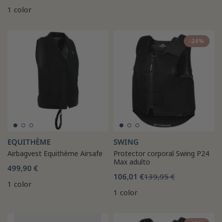
1 color
-24%
EQUITHÈME
SWING
Airbagvest Equithème Airsafe
Protector corporal Swing P24
Max adulto
499,90 €
106,01 €
139,95 €
1 color
1 color