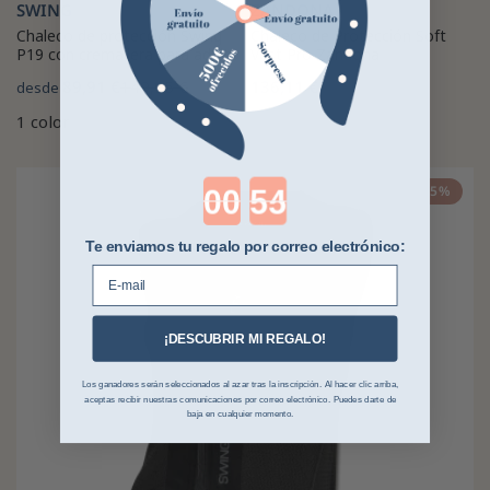
SWING
ZANDONA
Chaleco de protección Swing
Chaleco de Protección Soft
P19 con cremallera para adulto
Vest Pro Zandona
89,91 €
149,95 €
136,11 €
desde
1 color
Countdown ends in:
-25%
Te enviamos tu regalo por correo electrónico:
E-mail
¡DESCUBRIR MI REGALO!
Los ganadores serán seleccionados al azar tras la inscripción. Al hacer clic arriba,
aceptas recibir nuestras comunicaciones por correo electrónico. Puedes darte de
baja en cualquier momento.