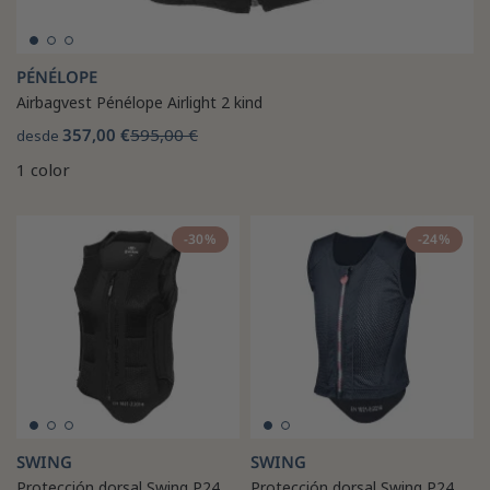
PÉNÉLOPE
Airbagvest Pénélope Airlight 2 kind
357,00 €
595,00 €
desde
1 color
-30%
-24%
SWING
SWING
Protección dorsal Swing P24
Protección dorsal Swing P24