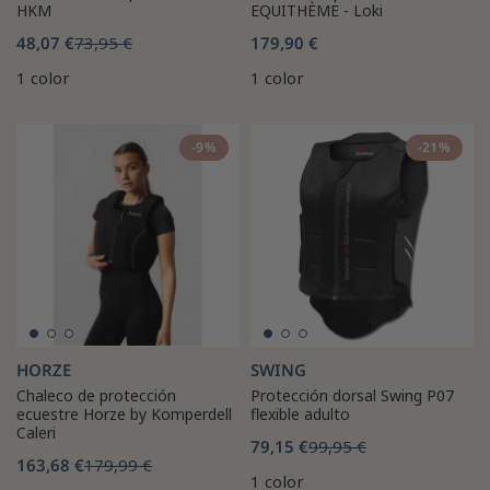
HKM
EQUITHÈME - Loki
48,07 €
73,95 €
179,90 €
1 color
1 color
-9%
-21%
HORZE
SWING
Chaleco de protección
Protección dorsal Swing P07
ecuestre Horze by Komperdell
flexible adulto
Caleri
79,15 €
99,95 €
163,68 €
179,99 €
1 color