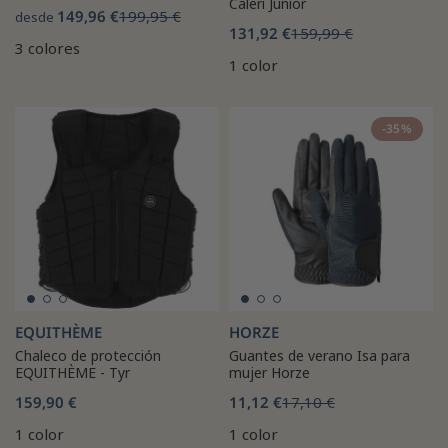
Caleri Junior
149,96 €
199,95 €
desde
131,92 €
159,99 €
3 colores
1 color
-35%
EQUITHÈME
HORZE
Chaleco de protección
Guantes de verano Isa para
EQUITHÈME - Tyr
mujer Horze
159,90 €
11,12 €
17,10 €
1 color
1 color