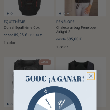
EQUITHÈME
PÉNÉLOPE
Dorsal Equithème Cox
Chaleco airbag Pénélope
Airlight 2
89,25 €
119,00 €
desde
595,00 €
desde
1 color
1 color
-40%
500€
¡A GANAR!