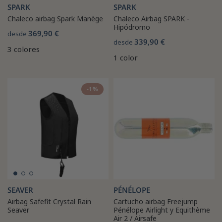
SPARK
SPARK
Chaleco airbag Spark Manège
Chaleco Airbag SPARK -
Hipódromo
369,90 €
desde
339,90 €
desde
3 colores
1 color
-1%
SEAVER
PÉNÉLOPE
Airbag Safefit Crystal Rain
Cartucho airbag Freejump
Seaver
Pénélope Airlight y Equithème
Air 2 / Airsafe