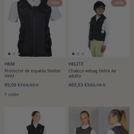
-19%
-20%
HKM
HELITE
Protector de espalda Shelter
Chaleco Airbag Helite Air
HKM
adulto
85,06 €
104,95 €
402,53 €
503,16 €
1 color