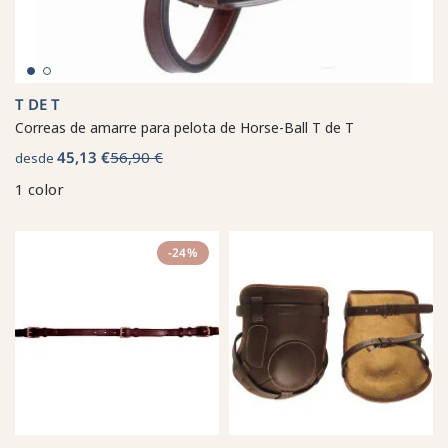
T DE T
Correas de amarre para pelota de Horse-Ball T de T
45,13 €
56,90 €
desde
1 color
-24%