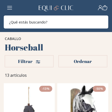
Hogar
Sear
CABALLO
Horseball
Filtros
Filtrar
Ordenar
13 artículos
-13%
-50%