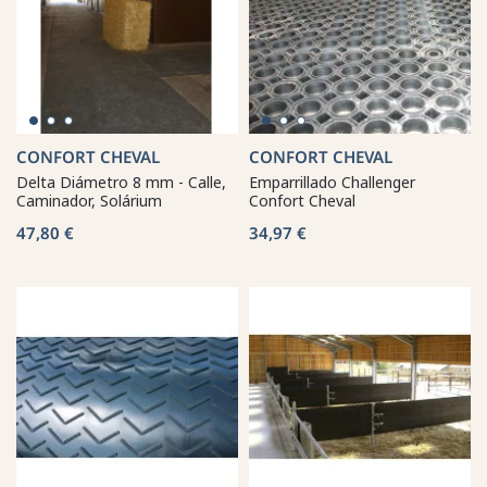
CONFORT CHEVAL
CONFORT CHEVAL
Delta Diámetro 8 mm - Calle,
Emparrillado Challenger
Caminador, Solárium
Confort Cheval
47,80 €
34,97 €