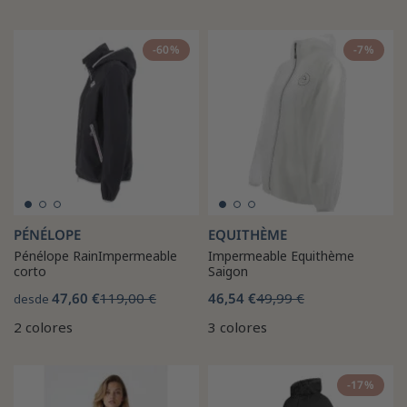
-60%
-7%
PÉNÉLOPE
EQUITHÈME
Pénélope RainImpermeable
Impermeable Equithème
corto
Saigon
47,60 €
119,00 €
46,54 €
49,99 €
desde
2 colores
3 colores
-17%