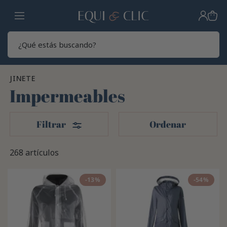
Hogar
Sear
JINETE
Impermeables
Filtros
Filtrar
Ordenar
268 artículos
-13%
-54%