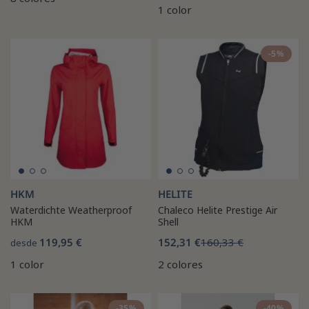
1 color
-5%
HKM
HELITE
Waterdichte Weatherproof
Chaleco Helite Prestige Air
HKM
Shell
119,95 €
152,31 €
160,33 €
desde
1 color
2 colores
-35%
-40%