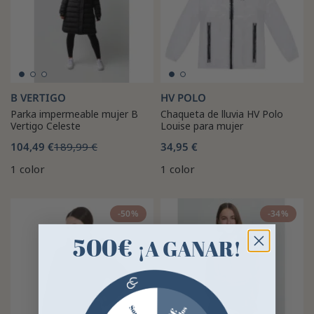
B VERTIGO
HV POLO
Parka impermeable mujer B
Chaqueta de lluvia HV Polo
Vertigo Celeste
Louise para mujer
104,49 €
189,99 €
34,95 €
1 color
1 color
-50%
-34%
500€
¡A GANAR!