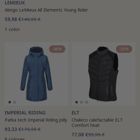
LEMIEUX
Abrigo LeMieux All Elements Young Rider
59,98 €
149,95 €
1 color
-48%
-23%
IMPERIAL RIDING
ELT
Parka tech Imperial Riding Jolly
Chaleco calefactable ELT
Comfort heat
93,33 €
179,95 €
77,08 €
99,95 €
8 colores