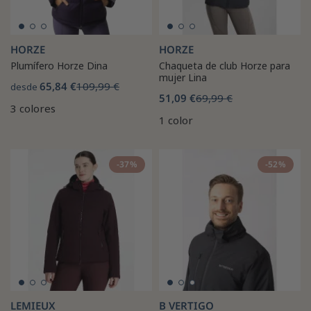
HORZE
HORZE
Plumífero Horze Dina
Chaqueta de club Horze para
mujer Lina
65,84 €
109,99 €
desde
51,09 €
69,99 €
3 colores
1 color
-37%
-52%
LEMIEUX
B VERTIGO