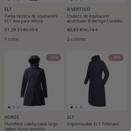
ELT
B VERTIGO
Parka técnica de equitación
Chaleco de equitación
ELT Ava para niño/a
acolchado B Vertigo Cordelia
51,29 €
149,95 €
40,83 €
90,74 €
1 color
2 colores
-40%
-29%
HORZE
ELT
Plumífero calefactable largo
Impermeable ELT Fehmarn
Jadine Horze invierno