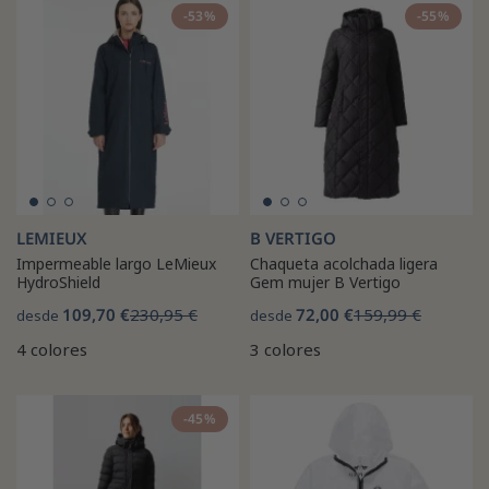
-53%
-55%
LEMIEUX
B VERTIGO
Impermeable largo LeMieux
Chaqueta acolchada ligera
HydroShield
Gem mujer B Vertigo
109,70 €
230,95 €
72,00 €
159,99 €
desde
desde
4 colores
3 colores
-45%