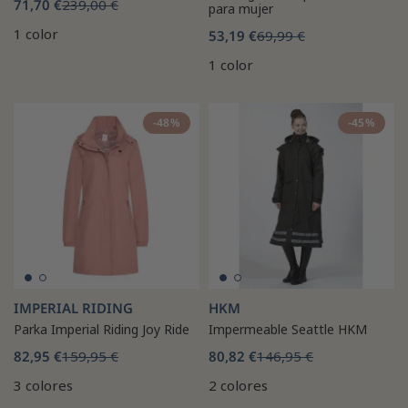
71,70 €
239,00 €
para mujer
1 color
53,19 €
69,99 €
1 color
-48%
-45%
IMPERIAL RIDING
HKM
Parka Imperial Riding Joy Ride
Impermeable Seattle HKM
82,95 €
159,95 €
80,82 €
146,95 €
3 colores
2 colores