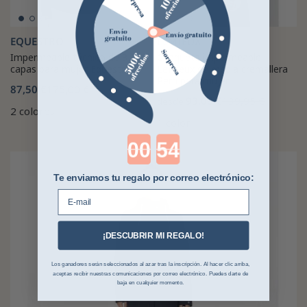
EQUESTRO
LEMIEUX
Impermeable técnico de 3
Chaqueta impermeable
capas para mujer Equestro
LeMieux de media cremallera
Perri para mujer
87,50 €
175,00 €
93,06 €
139,95 €
desde
2 colores
1 color
Countdown ends in:
Te enviamos tu regalo por correo electrónico:
E-mail
¡DESCUBRIR MI REGALO!
Los ganadores serán seleccionados al azar tras la inscripción. Al hacer clic arriba,
aceptas recibir nuestras comunicaciones por correo electrónico. Puedes darte de
baja en cualquier momento.